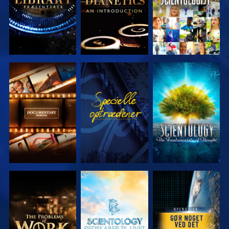
UDFORSK
SE
UDFORSK
SERIEN
SERIEN
UDFORSK
UDFORSK
SE
SERIEN
SERIEN