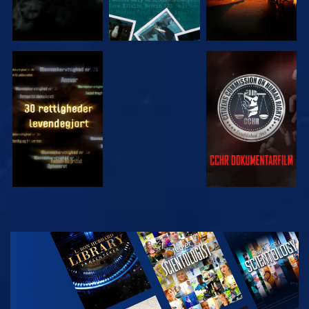
SE
SE
SE
SE
UDFORSK
SERIEN