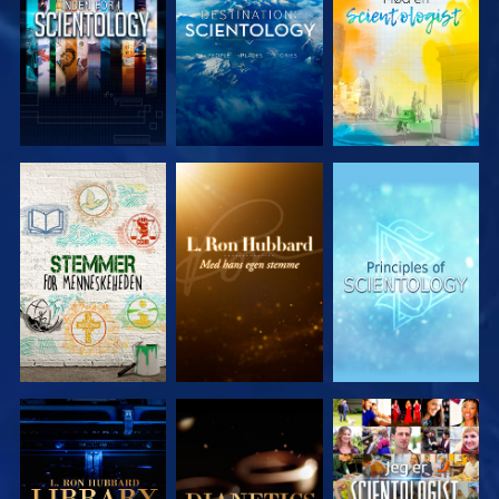
UDFORSK
UDFORSK
UDFORSK
SERIEN
SERIEN
SERIEN
UDFORSK
UDFORSK
SE
SERIEN
SERIEN