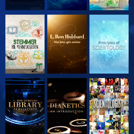
UDFORSK
UDFORSK
UDFORSK
SERIEN
SERIEN
SERIEN
UDFORSK
UDFORSK
SE
SERIEN
SERIEN