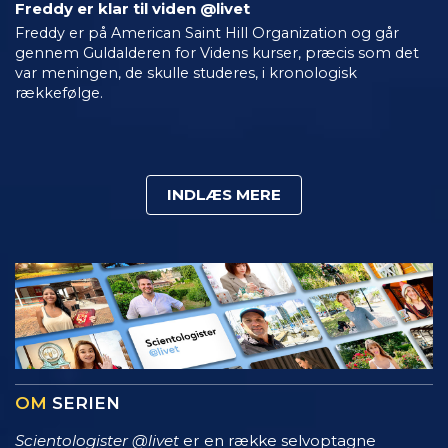
Freddy er klar til viden @livet
Freddy er på American Saint Hill Organization og går
gennem Guldalderen for Videns kurser, præcis som det
var meningen, de skulle studeres, i kronologisk
rækkefølge.
INDLÆS MERE
OM
SERIEN
Scientologister @livet
er en række selvoptagne