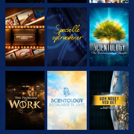
UDFORSK
SE
UDFORSK
SERIEN
SERIEN
UDFORSK
UDFORSK
SE
SERIEN
SERIEN