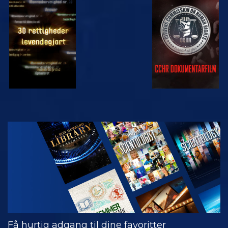
SE
SE
SE
SE
UDFORSK
SERIEN
Få hurtig adgang til dine favoritter