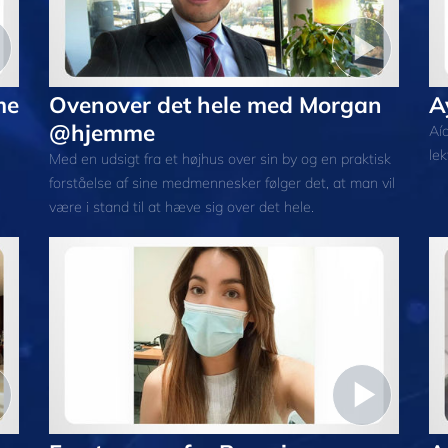
me
Ovenover det hele med Morgan
A
@hjemme
Aí
lek
Med en udsigt fra et højhus over sin by og en praktisk
forståelse af sine medmennesker følger det, at man vil
være i stand til at hæve sig over det hele.