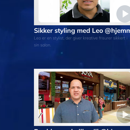
Sikker styling med Leo @hjem
Leo er en stylist, der giver kreative frisurer sikkert i
sin salon.