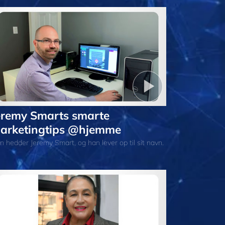
eremy Smarts smarte
arketingtips @hjemme
n hedder Jeremy Smart, og han lever op til sit navn.