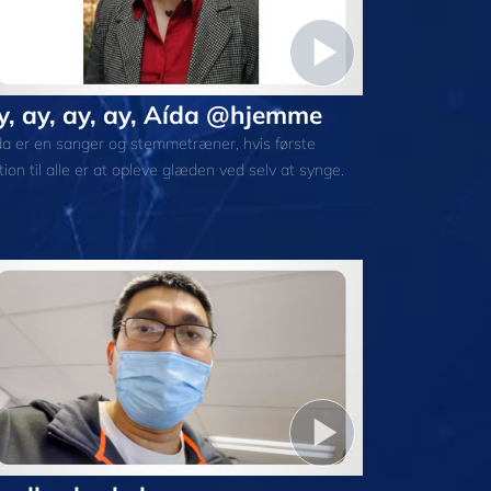
y, ay, ay, ay, Aída @hjemme
da er en sanger og stemmetræner, hvis første
tion til alle er at opleve glæden ved selv at synge.