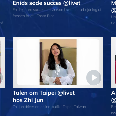
Enids søde succes @livet
M
@
Enid ejer en succesfuld virksomhed til forarbejdning af
frossen frugt i Costa Rica.
Ua
af
tid
Talen om Taipei @livet
A
hos Zhi Jun
@
Zhi Jun driver en online-butik i Taipei, Taiwan.
Ber
nød