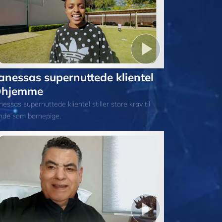
anessas supernuttede klientel
hjemme
essas supernuttede klientel stiller store krav til
nde som barnepige.