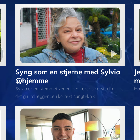
Syng som en stjerne med Sylvia
J
@hjemme
m
Sylvia er en stemmetræner, der lærer sine studerende
Ha
det grundlæggende i korrekt sangteknik.