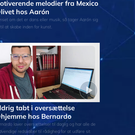
otiverende melodier fra Mexico
livet hos Aarón
nset om det er dans eller musik, så tager Aarón sig
 til at skabe inden for kunst.
ldrig tabt i oversættelse
hjemme hos Bernardo
nardo laver oversættelser til daglig og har alle de
vendige redskaber til rådighed for at udføre sit