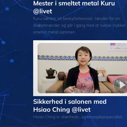
Mester i smeltet metal Kuru
@livet
Kuru sænker sit beskyttelsesvisir, tænder for sin
skærebrænder og går i gang med at svejse stykker 
smeltet metal sammen.
Sikkerhed i salonen med
Hsiao Ching @livet
Hsiao Ching er skønheds- og kropsplejespecialist.