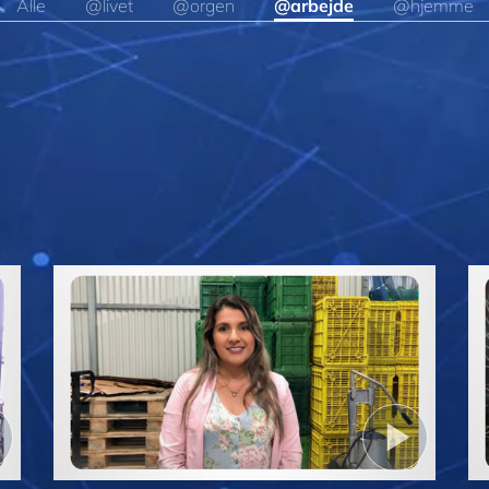
Alle
@livet
@orgen
@arbejde
@hjemme