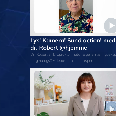
Lys! Kamera! Sund action! med
dr. Robert @hjemme
Dr. Robert er kiropraktor, naturlæge, ernæringseksp
... og nu også videoproduktionsekspert!