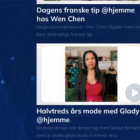
Dagens franske tip @hjemme
hos Wen Chen
Neglesalonindehaveren Wen Chen tilbyder mere e
bare almindelige franske tip.
Halvtreds års mode med Glady
@hjemme
Modetendenser kan ændre sig, men Gladys fortsæt
med at skabe glade klude til enhver æra.