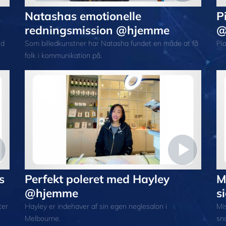
Natashas emotionelle
P
redningsmission @hjemme
@
nd
Som billedkunstner har Natasha fundet en måde at få
Pi
folk i kommunikation på.
s
Perfekt poleret med Hayley
M
@hjemme
s
ter
Hayley er indehaver af sin egen neglesalon i
Mis
Melbourne.
sna