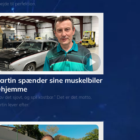
ejde til perfektion.
artin spænder sine muskelbiler
hjemme
v det sjovt, og spil kostbar.” Det er det motto,
tin lever efter.