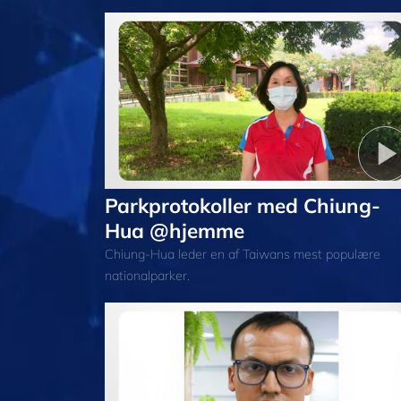
Parkprotokoller med Chiung-
Hua @hjemme
Chiung-Hua leder en af Taiwans mest populære
nationalparker.