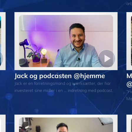
arb
Jack og podcasten @hjemme
M
@
Jack er en forretningsmand og iværksætter, der har
investeret sine midler i en ... indretning med podcast.
”Ha
Mar