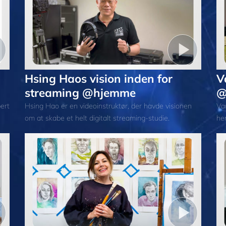
Hsing Haos vision inden for
V
streaming @hjemme
@
ert
Hsing Hao er en videoinstruktør, der havde visionen
Van
om at skabe et helt digitalt streaming-studie.
he