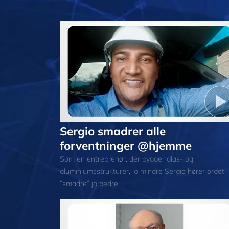
Sergio smadrer alle
forventninger @hjemme
Som en entreprenør, der bygger glas- og
aluminiumsstrukturer, jo mindre Sergio hører ordet
”smadre” jo bedre.