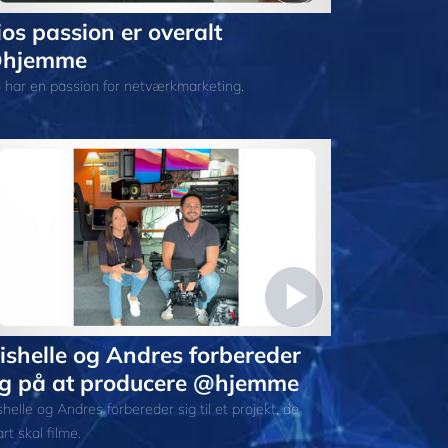
ios passion er overalt
hjemme
o har en passion for netværkmarketing.
ishelle og Andres forbereder
ig på at producere @hjemme
helle og Andres forbereder sig til et projekt, de
rt skal filme.