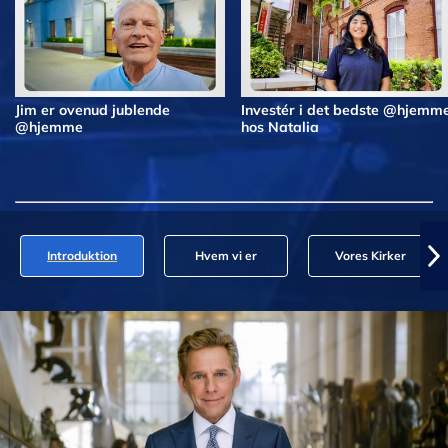
Jim er ovenud jublende
Investér i det bedste @hjemm
@hjemme
hos Natalia
Introduktion
Hvem vi er
Vores Kirker