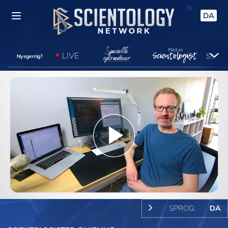
DA
LIVE
Nysgerrig?
Play
Video
SPROG:
DA