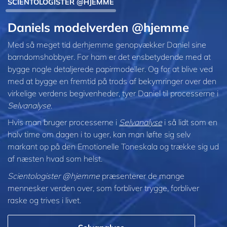
SCIENTOLOGISTER @HJEMME
Daniels modelverden @hjemme
Med så meget tid derhjemme genopvækker Daniel sine
barndomshobbyer. For ham er det ensbetydende med at
bygge nogle detaljerede papirmodeller. Og for at blive ved
med at bygge en fremtid på trods af bekymringer over den
virkelige verdens begivenheder, tyer Daniel til processerne i
Selvanalyse
.
Hvis man bruger processerne i
Selvanalyse
i så lidt som en
halv time om dagen i to uger, kan man løfte sig selv
markant op på den Emotionelle Toneskala og trække sig ud
af næsten hvad som helst.
Scientologister @hjemme
præsenterer de mange
mennesker verden over, som forbliver trygge, forbliver
raske og trives i livet.