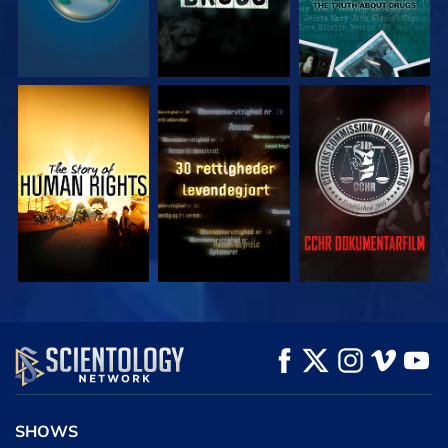
SE
SE
SE
SE
SE
UDFORSK SERIEN
SHOWS