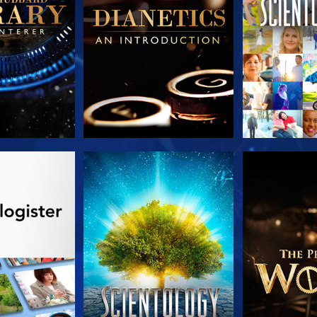
 SERIEN
SE
UDFORSK