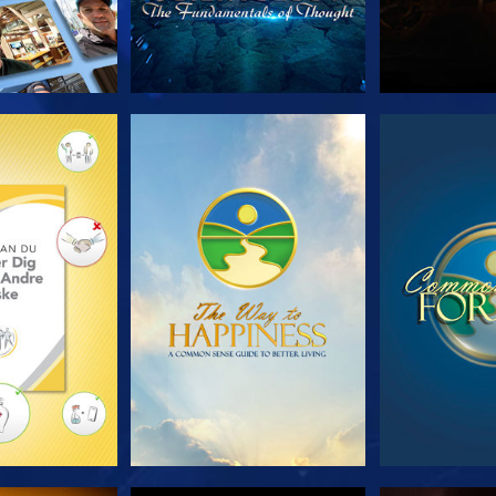
 SERIEN
SE
S