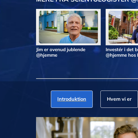
Jim er ovenud jublende
Investér i det 
@hjemme
@hjemme hos 
Introduktion
Hvem vi er