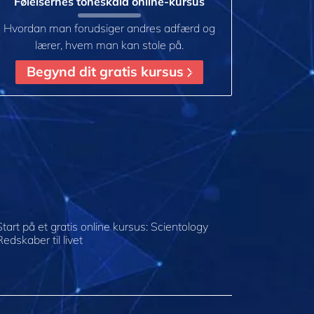
Følelsernes toneskala online-kursus
Hvordan man forudsiger andres adfærd og
lærer, hvem man kan stole på.
Begynd dit gratis kursus
Start på et gratis online kursus: Scientology
Redskaber til livet