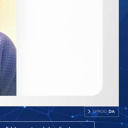
SPROG:
DA