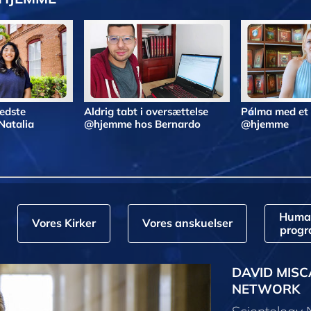
bedste
Aldrig tabt i oversættelse
Pálma med et
Natalia
@hjemme hos Bernardo
@hjemme
Huma
Vores Kirker
Vores anskuelser
prog
DAVID MISC
NETWORK