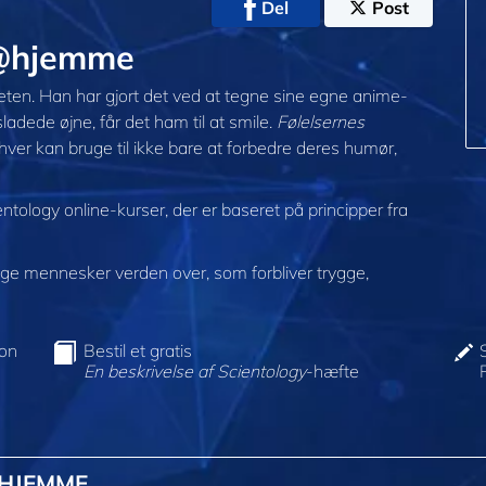
Del
Post
 @hjemme
viteten. Han har gjort det ved at tegne sine egne anime-
sladede øjne, får det ham til at smile.
Følelsernes
hver kan bruge til ikke bare at forbedre deres humør,
entology online-kurser, der er baseret på principper fra
e mennesker verden over, som forbliver trygge,
ion
Bestil et gratis
En beskrivelse af Scientology
-hæfte
@HJEMME