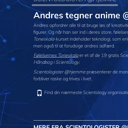
Andres tegner anime
Andres opfordrer alle til at bruge løs af kreati
figurer. Og når han ser ind i deres store, følelse
Toneskala
-kurset indeholder teknologi, som en
men også til at forudsige andres adfærd.
Følelsernes Toneskala
er et af de 19 gratis Sci
Håndbog i Scientology
.
Scientologister @hjemme
præsenterer de mang
forbliver raske og trives i livet.
Find din nærmeste Scientology organisat
MERE FRA SCIENTOLOGISTER 