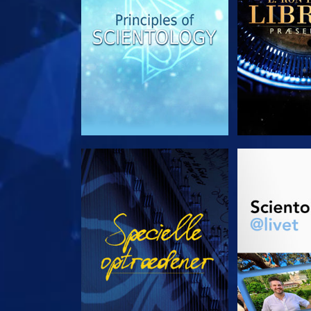
SE
UDFORSK