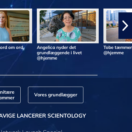
 ord om ord
Angelica nyder det
Tobe tæmmer 
grundlæggende i livet
@hjemme
@hjemme
nitære
Vores grundlægger
rammer
AVIGE LANCERER SCIENTOLOGY