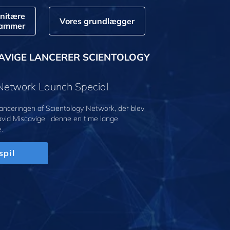
nitære
Vores grundlægger
rammer
AVIGE LANCERER SCIENTOLOGY
 Network Launch Special
anceringen af Scientology Network, der blev
avid Miscavige i denne en time lange
.
spil