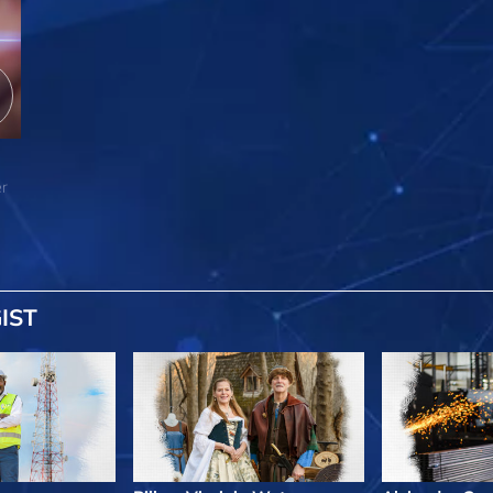
er
IST