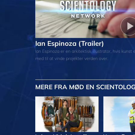
Ian Espinoza (Trailer)
Ian Espinoza er en arkitektisk illustrator, hvis kunst 
med til at vinde projekter verden over.
MERE
FRA MØD EN SCIENTOLOG