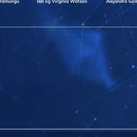
iramungu
Bill og Virginia Watson
Alejandro Go