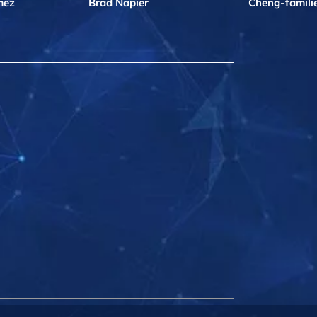
mez
Brad Napier
Cheng-famili