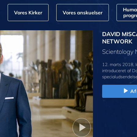
Huma
Vores Kirker
Vores anskuelser
prog
DAVID MISC
NETWORK
Scientology
12. marts 2018, l
introduceret af D
specialudsendelse
Af