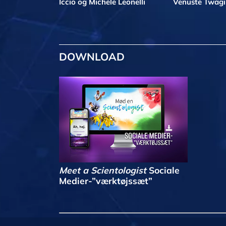
Iccio og Michele Leonelli
Venuste Twag
DOWNLOAD
Meet a Scientologist
Sociale
Medier-”værktøjssæt”