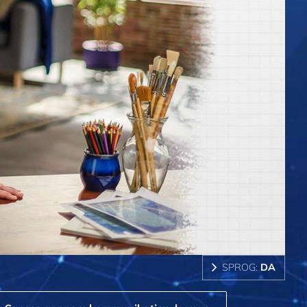
SPROG:
DA