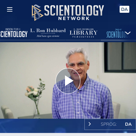
DA
Play
Video
SPROG:
DA