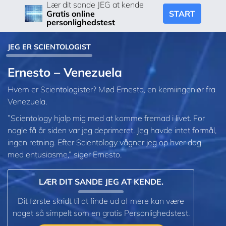
Lær dit sande JEG at kende
START
Gratis online
personlighedstest
JEG ER SCIENTOLOGIST
Ernesto – Venezuela
Hvem er Scientologister? Mød Ernesto, en kemiingeniør fra
Venezuela.
”Scientology hjalp mig med at komme fremad i livet. For
nogle få år siden var jeg deprimeret. Jeg havde intet formål,
ingen retning. Efter Scientology vågner jeg op hver dag
med entusiasme,” siger Ernesto.
LÆR DIT SANDE JEG AT KENDE.
Dit første skridt til at finde ud af mere kan være
noget så simpelt som en gratis Personlighedstest.