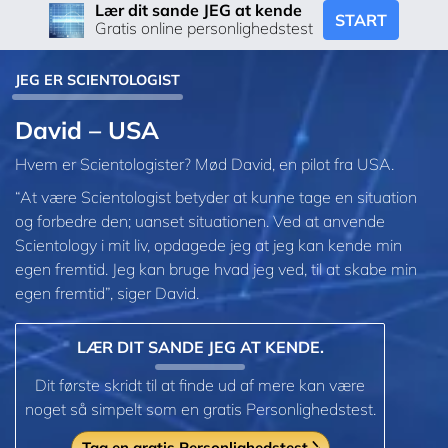
Lær dit sande JEG at kende
START
Gratis online personlighedstest
JEG ER SCIENTOLOGIST
David – USA
Hvem er Scientologister? Mød David, en pilot fra USA.
“At være Scientologist betyder at kunne tage en situation
og forbedre den; uanset situationen. Ved at anvende
Scientology i mit liv, opdagede jeg at jeg kan kende min
egen fremtid. Jeg kan bruge hvad jeg ved, til at skabe min
egen fremtid”, siger David.
LÆR DIT SANDE JEG AT KENDE.
Dit første skridt til at finde ud af mere kan være
noget så simpelt som en gratis Personlighedstest.
Tag en gratis Personlighedstest