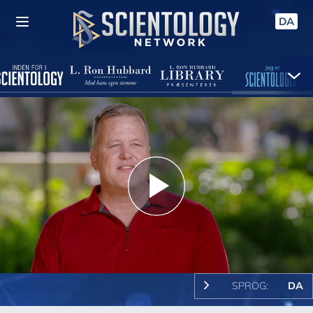
DA
Play
Video
SPROG:
DA