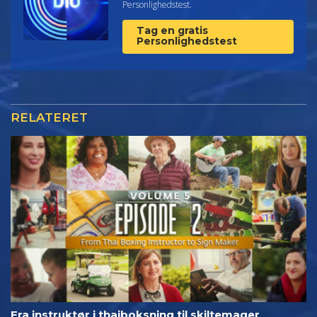
Personlighedstest.
Tag en gratis
Personlighedstest
RELATERET
Fra instruktør i thaiboksning til skiltemager