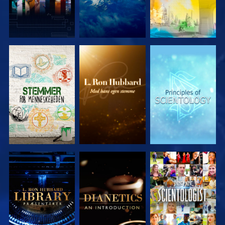
UDFORSK
UDFORSK
UDFORSK
SERIEN
SERIEN
SERIEN
UDFORSK
UDFORSK
SE
SERIEN
SERIEN