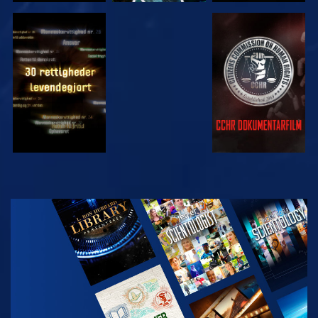
SE
SE
SE
SE
UDFORSK
SERIEN