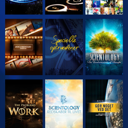
UDFORSK
SE
UDFORSK
SERIEN
SERIEN
UDFORSK
UDFORSK
SE
SERIEN
SERIEN