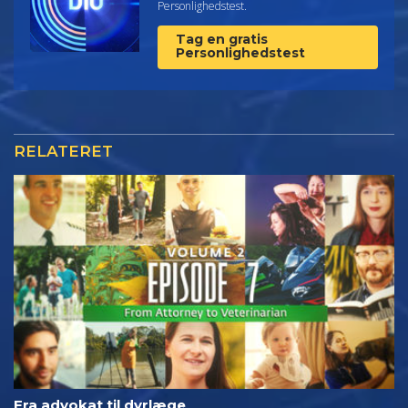
Personlighedstest.
Tag en gratis
Personlighedstest
RELATERET
Fra advokat til dyrlæge