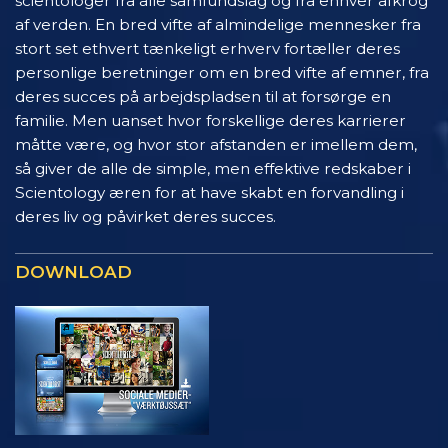
scientologer fra alle samfundslag og fra enhver afkrog
af verden. En bred vifte af almindelige mennesker fra
stort set ethvert tænkeligt erhverv fortæller deres
personlige beretninger om en bred vifte af emner, fra
deres succes på arbejdspladsen til at forsørge en
familie. Men uanset hvor forskellige deres karrierer
måtte være, og hvor stor afstanden er imellem dem,
så giver de alle de simple, men effektive redskaber i
Scientology æren for at have skabt en forvandling i
deres liv og påvirket deres succes.
DOWNLOAD