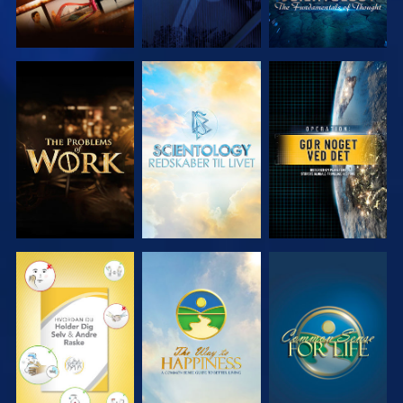
UDFORSK
UDFORSK
SE
SERIEN
SERIEN
SE
SE
SE