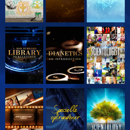
UDFORSK
UDFORSK
SE
SERIEN
SERIEN
UDFORSK
SE
UDFORSK
SERIEN
SERIEN