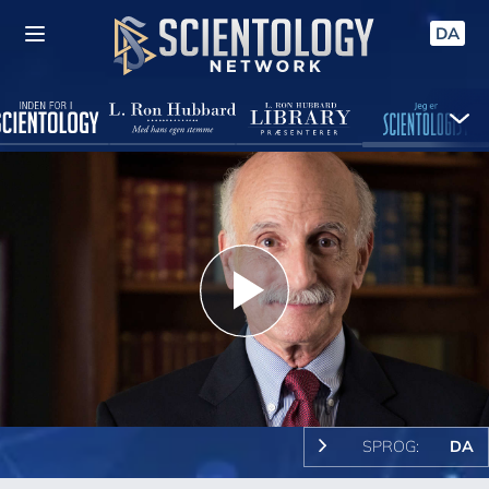
DA
Play
Video
SPROG:
DA