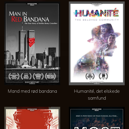
Mand med rød bandana
Humanité, det elskede
samfund