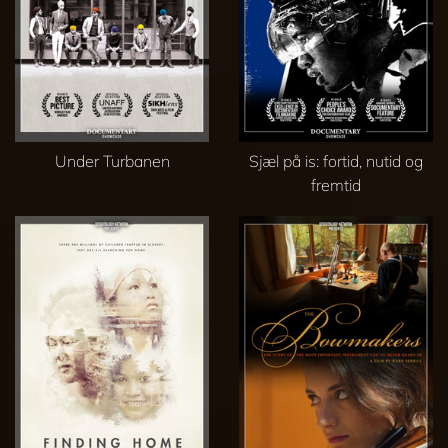
Under Turbanen
Sjæl på is: fortid, nutid og
fremtid