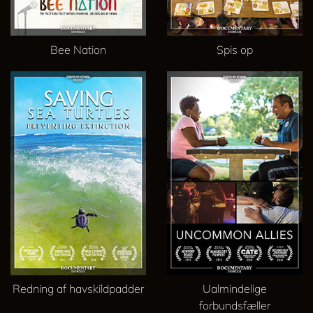
Bee Nation
Spis op
Redning af havskildpadder
Ualmindelige
forbundsfæller