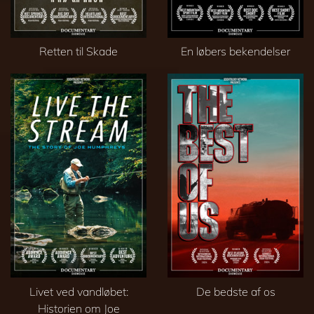
Retten til Skade
En løbers bekendelser
Livet ved vandløbet:
De bedste af os
Historien om Joe