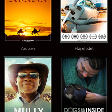
Arabien
Højrefodet