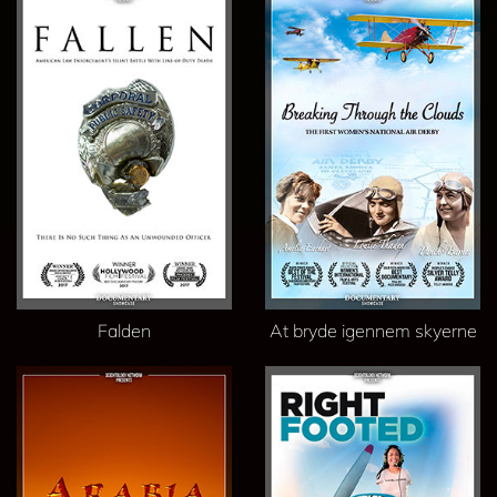
Falden
At bryde igennem skyerne