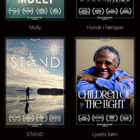
Mully
Hunde i fængsel
STAND
Lysets børn