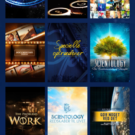
UDFORSK
SE
UDFORSK
SERIEN
SERIEN
UDFORSK
UDFORSK
SE
SERIEN
SERIEN