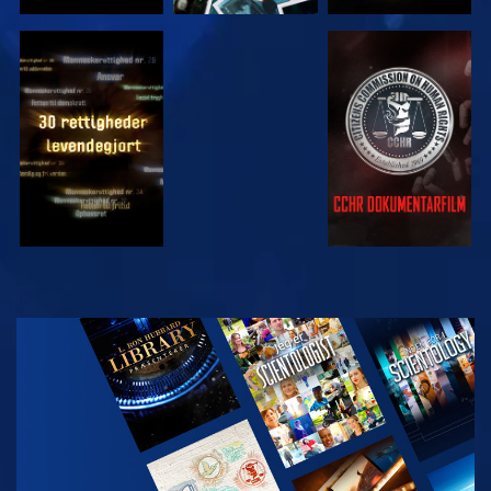
SE
SE
SE
SE
UDFORSK
SERIEN