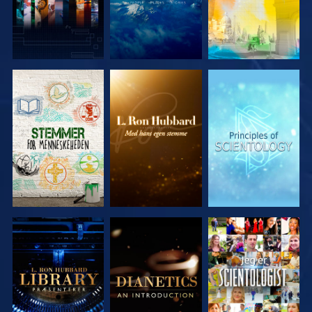
UDFORSK
UDFORSK
UDFORSK
SERIEN
SERIEN
SERIEN
UDFORSK
UDFORSK
SE
SERIEN
SERIEN