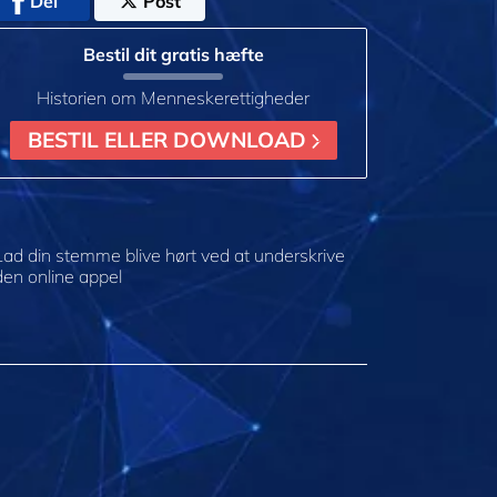
Del
Post
Bestil dit gratis hæfte
Historien om Menneskerettigheder
BESTIL ELLER DOWNLOAD
Lad din stemme blive hørt ved at underskrive
den online appel