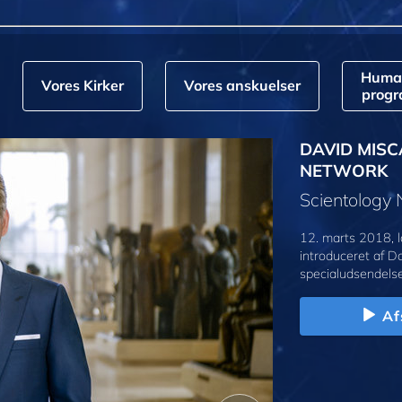
Huma
Vores Kirker
Vores anskuelser
prog
DAVID MISC
NETWORK
Scientology
12. marts 2018, l
introduceret af D
specialudsendelse
Af