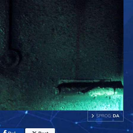
SPROG:
DA