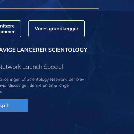
nitære
Vores grundlægger
rammer
AVIGE LANCERER SCIENTOLOGY
 Network Launch Special
anceringen af Scientology Network, der blev
avid Miscavige i denne en time lange
.
spil