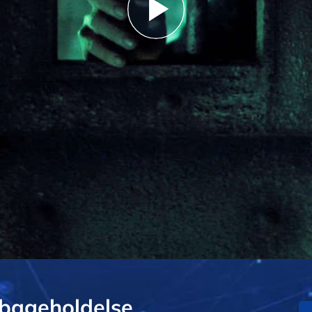
Play
Video
lbageholdelse