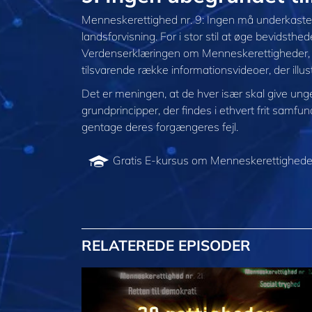
Menneskerettighed nr. 9: Ingen må underkastes v
landsforvisning. For i stor stil at øge bevidsth
Verdenserklæringen om Menneskerettigheder, h
tilsvarende række informationsvideoer, der illust
Det er meningen, at de hver især skal give un
grundprincipper, der findes i ethvert frit sam
gentage deres forgængeres fejl.
Gratis E-kursus om Menneskerettighed
RELATEREDE EPISODER