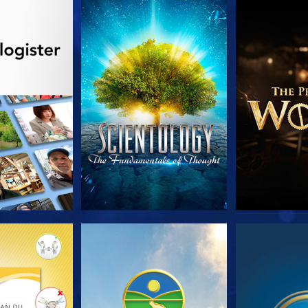
 SERIEN
SE
UDFORSK
 SERIEN
SE
S