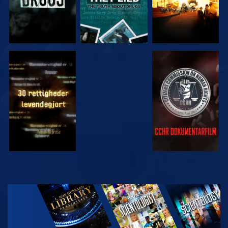
SE
SE
SE
SE
UDFORSK
SERIEN