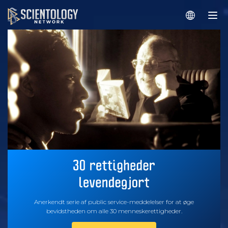
Anerkendt serie af public service-meddelelser for at øge
bevidstheden om alle 30 menneskerettigheder.