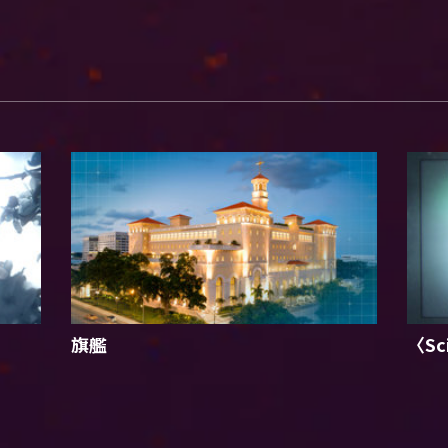
旗艦
〈Sc