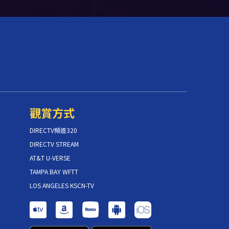
觀賞方式
DIRECTV頻道320
DIRECTV STREAM
AT&T U-VERSE
TAMPA BAY WFTT
LOS ANGELES KSCN-TV