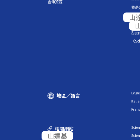
宣傳資源
我是
紀錄
躍動
Scien
《
Sc
Engli
地區／語言
Itali
Fran
Scie
相關網站
Scie