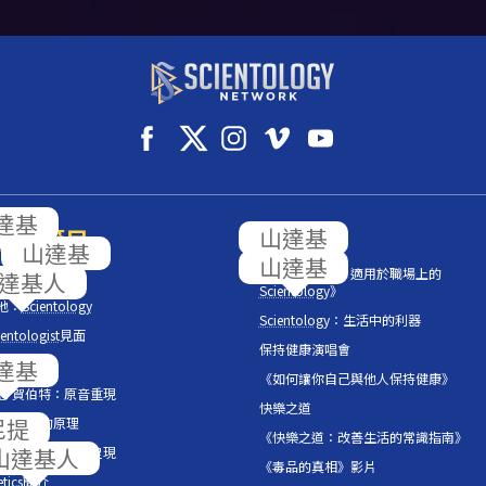
們的節目
《工作的問題：適用於職場上的
ntology
內部
Scientology
》
地：
Scientology
Scientology
：生活中的利器
entologist
見面
保持健康演唱會
之聲
《如何讓你自己與他人保持健康》
 羅恩 賀伯特：原音重現
快樂之道
ntology
的原理
《快樂之道：改善生活的常識指南》
 羅恩 賀伯特圖書館呈現
《毒品的真相》影片
tics
簡介