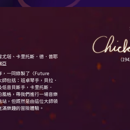
雷尤塔、卡里托斯．德．普耶
（19
瑞亞
一同錄製了〈Future
些大師包括：班卓琴手，貝拉．
及低音貝斯手，卡里托斯．
的風格，帶我們進行一場音樂
點站，但既然是由這位大師領
充滿樂趣的冒險體驗。