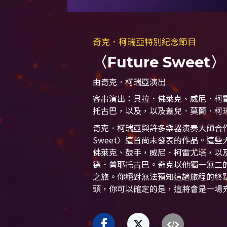
奇克．柯瑞亞特別紀念節目
〈Future Sweet〉
由奇克．柯瑞亞演出
客串演出：貝拉．佛萊克、威尼．柯
托古巴，以及，以及蓋兒．莫蘭．柯
奇克．柯瑞亞與許多樂器演奏大師合作，
Sweet〉這首尚未發表的作品。這
佛萊克、鼓手，威尼．柯雷尤塔，以
德．普耶托古巴。奇克以他獨一無二
之旅。你絕對無法預知這趟旅程的終
頭，你可以確定的是，這將會是一場