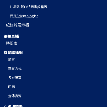
L. 羅恩 賀伯特圖書館呈現
我是
Scientologist
紀錄片展示櫃
電視直播
時間表
有關聯播網
前言
觀賞方式
多媒體室
回饋
宣傳資源
在哪裡觀看