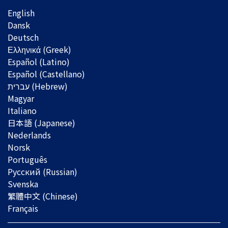
English
Dansk
Deutsch
Ελληνικά (Greek)
Español (Latino)
Español (Castellano)
Magyar
Italiano
日本語 (Japanese)
Nederlands
Norsk
Português
Русский (Russian)
Svenska
繁體中文 (Chinese)
Français