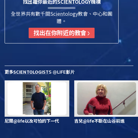
找出離你最近的
SCIENTOLOGY
機構
全世界共有數千間
Scientology
教會、中心和團
體。
找出在你附近的教會
更多
SCIENTOLOGIST
S @LIFE影片
尼爾@life以及可怕的下一代
吉兒@life不斷在山谷前進