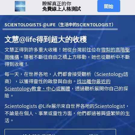
瞭解真正的你
開始
免費線上人格測試
SCIENTOLOGIST
S @LIFE（生活中的
SCIENTOLOGIST
）
文慧@life得到超大的收穫
文慧正得到許多重大收穫！她從台灣前往位在
雪梨的高階聖
崗機構
。隨著不斷往自由之橋上方移動，她也從
聽析
中不斷
得到收穫！
每一天，在世界各地，人們都會接受
聽析
（
Scientology
諮
商），以獲得靈性的啟發與自由。
找出離你最近的
Scientology
教會、中心或團體
，透過聽析展開你自己的探
險。
Scientologist
s @Life
展示來自世界各地的
Scientologist
，
不論是在個人、事業或靈性方面，他們都過著興盛繁榮的生
活。