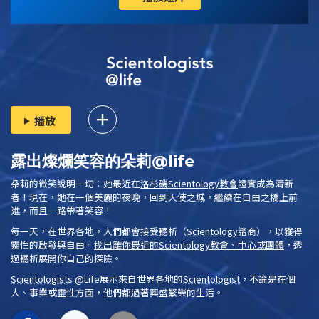
播放
露出燦爛笑容的朵莉@life
朵莉的微笑說明一切：她最近在
洛杉磯
Scientology
教會
證實成為清新
者！現在，她在一個美麗的夜晚，回到天使之城，繼續在自由之橋上前
進，而且一路帶著笑容！
每一天，在世界各地，人們都會接受
聽析
（
Scientology
諮商），以獲得
靈性的啟發與自由。
找出離你最近的
Scientology
教會、中心或團體
，透
過聽析展開你自己的探險。
Scientologist
s @Life
展示來自世界各地的
Scientologist
，不論是在個
人、事業或靈性方面，他們都過著興盛繁榮的生活。