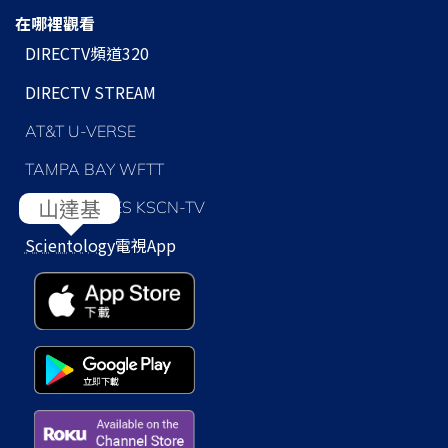
在哪裡觀看
DIRECTV頻道320
DIRECTV STREAM
AT&T U-VERSE
TAMPA BAY WFTT
LOS ANGELES KSCN-TV
Scientology
電視App