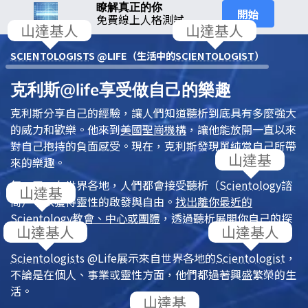
瞭解真正的你
開始
免費線上人格測試
SCIENTOLOGIST
S @LIFE（生活中的
SCIENTOLOGIST
）
克利斯@life享受做自己的樂趣
克利斯分享自己的經驗，讓人們知道
聽析
到底具有多麼強大
的威力和歡樂。他來到
美國聖崗機構
，讓他能放開一直以來
對自己抱持的負面感受。現在，克利斯發現單純當自己所帶
來的樂趣。
每一天，在世界各地，人們都會接受
聽析
（
Scientology
諮
商），以獲得靈性的啟發與自由。
找出離你最近的
Scientology
教會、中心或團體
，透過聽析展開你自己的探
險。
Scientologist
s @Life
展示來自世界各地的
Scientologist
，
不論是在個人、事業或靈性方面，他們都過著興盛繁榮的生
活。