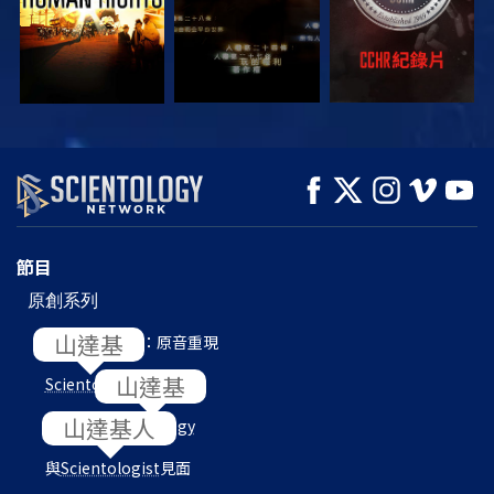
觀看
觀看
探索系列節目
節目
原創系列
L. 羅恩 賀伯特：原音重現
Scientology
內部
目的地：
Scientology
與
Scientologist
見面