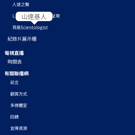
人道之聲
L. 羅恩 賀伯特圖書館呈現
我是
Scientologist
紀錄片展示櫃
電視直播
時間表
有關聯播網
前言
觀賞方式
多媒體室
回饋
宣傳資源