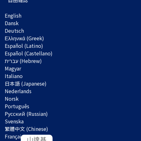
自由雜誌
English
Dansk
Deutsch
Ελληνικά (Greek)
Español (Latino)
Español (Castellano)
Magyar
Italiano
日本語 (Japanese)
Nederlands
Norsk
Português
Русский (Russian)
Svenska
繁體中文 (Chinese)
Français