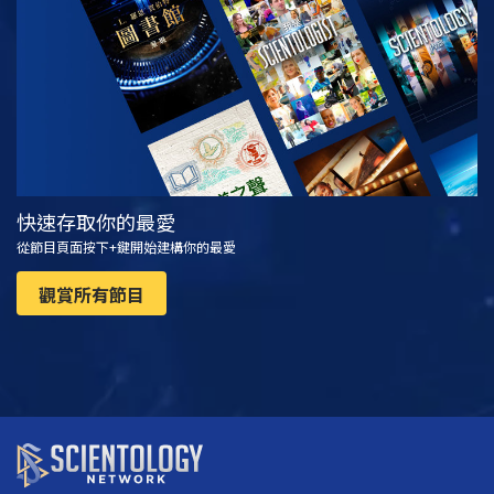
觀看
探索系列節目
快速存取你的最愛
從節目頁面按下+鍵開始建構你的最愛
觀賞所有節目