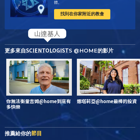
體。
找到在你家附近的教會
SCIENTOLOGIST
更多來自
S @HOME的影片
你無法衡量吉姆@home到底有
娜塔莉亞@home最棒的投資
多快樂
節目
推薦給你的