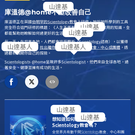
庫溫德@home不斷改善自己
庫溫德正在英國
伯明罕的
Scientology
教會
上研修。她說她所學到的工具
完全符合這門研修的標題：《人生不再有低潮》。她獲得實用的知識，全
都能幫助她瞭解如何過更好的生活。
每一天，在世界各地，人們都會接受
聽析
（
Scientology
諮商），以獲得
靈性的啟發與自由。
找出離你最近的
Scientology
教會、中心或團體
，透
過聽析展開你自己的探險。
Scientologist
s @home
呈現許多
Scientologist
，他們來自全球各地，過
著安全、健康並擁有成功的生活。
更多訊息
想知道如何找到離你最近的
Scientology
教會嗎？
全世界共有數千間
Scientology
教會、中心和團