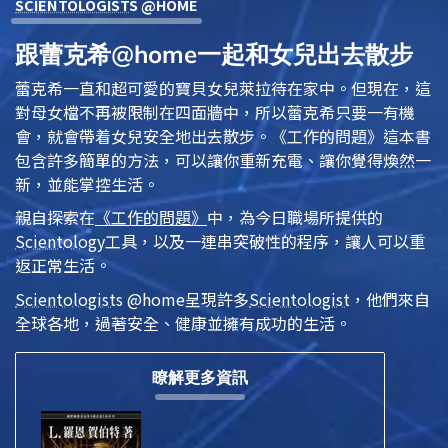
SCIENTOLOGIST
S @HOME
跟蕾克希@home一起和女兒出去散步
蕾克希一直和超可愛的寶貝女兒萊拉待在家中。但現在，這
對母女檔不再被限制在四面牆中，所以蕾克希只要一有機
會，就會帶着女兒安全地出去散步。
《工作的問題》
這本書
包含許多簡單的方法，可以讓你重新充電、讓你覺得煥然一
新，並能掌控生活。
親自探索在
《工作的問題》
中，為今日職場所提供的
Scientology
工具，以及一連串突破性的程序，讓人可以重
返正常生活。
Scientologist
s @home
呈現許多
Scientologist
，他們來自
全球各地，過著安全、健康並擁有成功的生活。
瞭解更多資訊