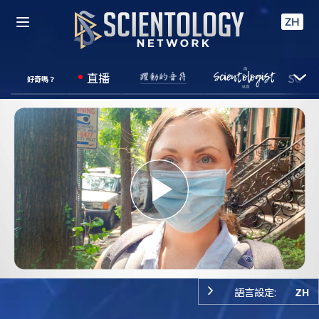
ZH
直播
好奇嗎？
Play
Video
語言設定:
ZH