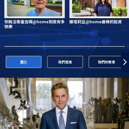
你無法衡量吉姆@home到底有多
娜塔莉亞@home最棒的投資
快樂
簡介
我們是誰
我們的教會