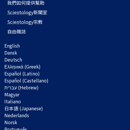
我們如何提供幫助
Scientology
新聞室
Scientology
宗教
自由雜誌
English
Dansk
Deutsch
Ελληνικά (Greek)
Español (Latino)
Español (Castellano)
Magyar
Italiano
日本語 (Japanese)
Nederlands
Norsk
Português