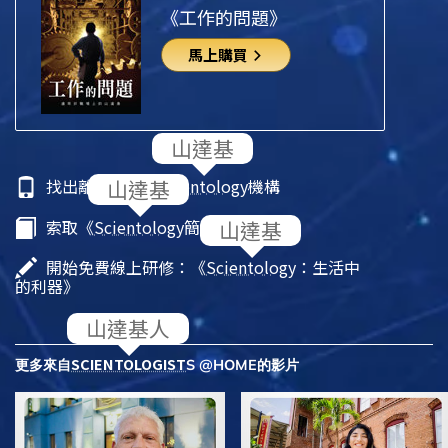
《工作的問題》
馬上購買
找出離你最近的
Scientology
機構
索取《
Scientology
簡介》小冊子
開始免費線上研修：《
Scientology
：生活中
的利器》
SCIENTOLOGIST
更多來自
S @HOME的影片