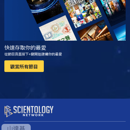
快速存取你的最愛
從節目頁面按下+鍵開始建構你的最愛
觀賞所有節目