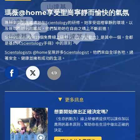
瑪薇@home享受聖崗寧靜而愉快的氣氛
瑪薇來到
聖崗
繼續她在
Scientology
的研修。她享受這裡寧靜的環境，以
及親切而體貼的職員，他們幫助她在自由之橋上不斷前進！
Scientology
提供19個免費線上研修，
《生存的動力》
是其中一個，全都
是基於
《
Scientology
手冊》
中的原則。
Scientologist
s @home
呈現許多
Scientologist
，他們來自全球各地，過
著安全、健康並擁有成功的生活。
更多訊息
想要開始做出正確決定嗎?
《生存的動力》線上研修將提供可以讓你加以
應用的基本原則，幫助你在生活中做出正確的
決定。