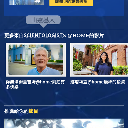
開始你的免費研修
SCIENTOLOGIST
更多來自
S @HOME的影片
你無法衡量吉姆@home到底有
娜塔莉亞@home最棒的投資
多快樂
節目
推薦給你的