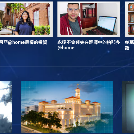
莉亞@home最棒的投資
永遠不會迷失在翻譯中的柏那多
帕瑪
@home
語