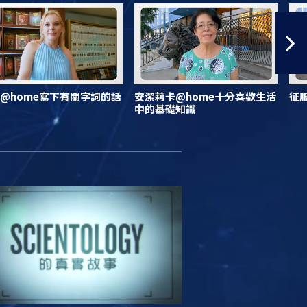
@home寫下有關字詞的話
安潔莉卡@home十分喜歡生活
征
中的基礎知識