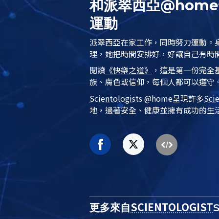
和派翠西亞@hom
運動
派翠西亞在家工作，同時努力
運動
。
理，她把時間安排好，好讓自己有時
閱讀
《快樂之道》
，這是第一份完全
族、膚色或信仰，每個人都可以遵守。
Scientologist
s @home
呈現許多
Sci
地，過著安全、健康並擁有成功的生
SCIENTOLOGIST
更多來自