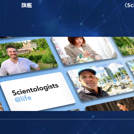
旗艦
〈Sc