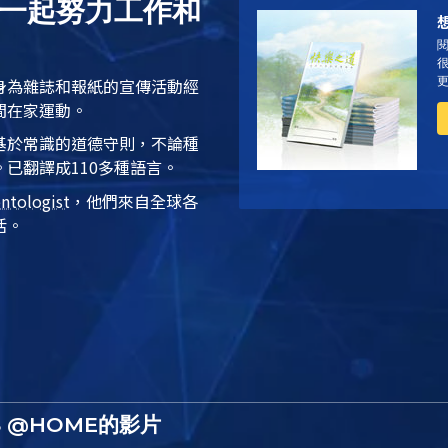
e一起努力工作和
身為雜誌和報紙的宣傳活動經
間在家運動。
基於常識的道德守則，不論種
已翻譯成110多種語言。
entologist
，他們來自全球各
活。
S @HOME的影片