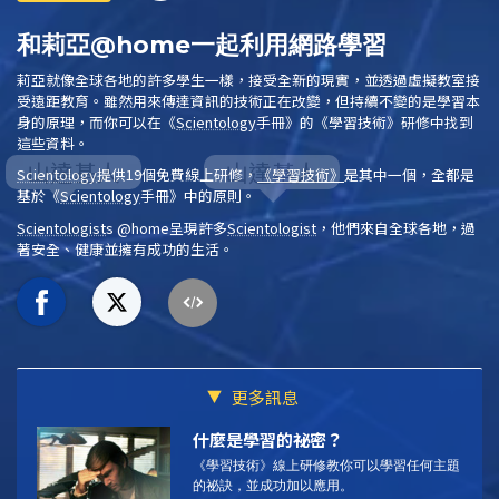
和莉亞@home一起利用網路學習
莉亞就像全球各地的許多學生一樣，接受全新的現實，並透過虛擬教室接
受遠距教育。雖然用來傳達資訊的技術正在改變，但持續不變的是學習本
身的原理，而你可以在
《
Scientology
手冊》
的
《學習技術》
研修中找到
這些資料。
Scientology
提供19個免費線上研修，
《學習技術》
是其中一個，全都是
基於
《
Scientology
手冊》
中的原則。
Scientologist
s @home
呈現許多
Scientologist
，他們來自全球各地，過
著安全、健康並擁有成功的生活。
更多訊息
什麼是學習的祕密？
《學習技術》線上研修教你可以學習任何主題
的祕訣，並成功加以應用。