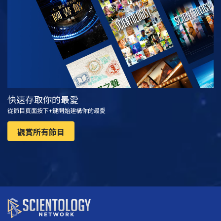
觀看
探索系列節目
快速存取你的最愛
從節目頁面按下+鍵開始建構你的最愛
觀賞所有節目