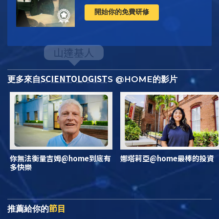
開始你的免費研修
SCIENTOLOGIST
更多來自
S @HOME的影片
你無法衡量吉姆@home到底有
娜塔莉亞@home最棒的投資
多快樂
節目
推薦給你的