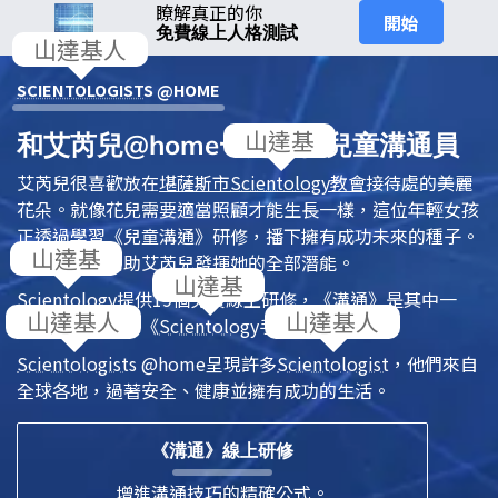
瞭解真正的你
開始
免費線上人格測試
SCIENTOLOGIST
S @HOME
和艾芮兒@home一起當個兒童溝通員
艾芮兒很喜歡放在
堪薩斯市
Scientology
教會
接待處的美麗
花朵。就像花兒需要適當照顧才能生長一樣，這位年輕女孩
正透過學習
《兒童溝通》
研修
，播下擁有成功未來的種子。
這樣的教育幫助艾芮兒發揮她的全部潛能。
Scientology
提供19個免費線上研修，
《溝通》
是其中一
個，全都是基於
《
Scientology
手冊》
中的原則。
Scientologist
s @home
呈現許多
Scientologist
，他們來自
全球各地，過著安全、健康並擁有成功的生活。
《溝通》線上研修
增進溝通技巧的精確公式。