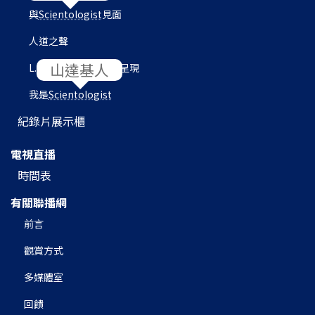
與
Scientologist
見面
人道之聲
L. 羅恩 賀伯特圖書館呈現
我是
Scientologist
紀錄片展示櫃
電視直播
時間表
有關聯播網
前言
觀賞方式
多媒體室
回饋