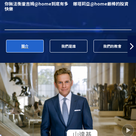
你無法衡量吉姆@home到底有多
娜塔莉亞@home最棒的投資
快樂
簡介
我們是誰
我們的教會