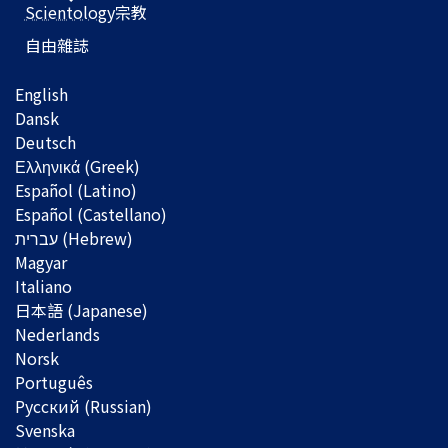
Scientology
宗教
自由雜誌
English
Dansk
Deutsch
Ελληνικά (Greek)
Español (Latino)
Español (Castellano)
Magyar
Italiano
日本語 (Japanese)
Nederlands
Norsk
Português
Русский (Russian)
Svenska