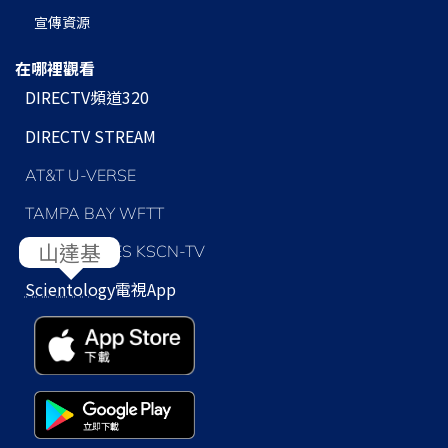
宣傳資源
在哪裡觀看
DIRECTV頻道320
DIRECTV STREAM
AT&T U-VERSE
TAMPA BAY WFTT
LOS ANGELES KSCN-TV
Scientology
電視App