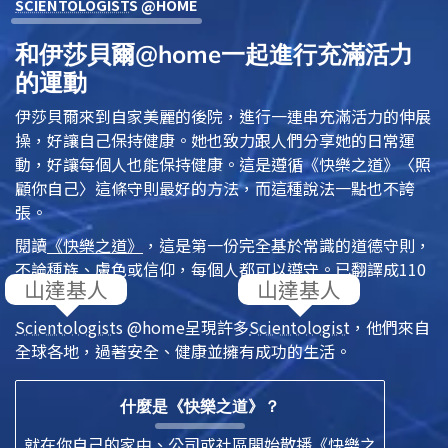
SCIENTOLOGIST
S @HOME
和伊莎貝爾@home一起進行充滿活力
的運動
伊莎貝爾來到自家美麗的後院，進行一連串充滿活力的伸展
操，好讓自己保持健康。她也致力跟人們分享她的日常運
動，好讓每個人也能保持健康。這是遵循
《快樂之道》
〈照
顧你自己〉這條守則最好的方法，而這種說法一點也不誇
張。
閱讀
《快樂之道》
，這是第一份完全基於常識的道德守則，
不論種族、膚色或信仰，每個人都可以遵守。已翻譯成110
多種語言。
Scientologist
s @home
呈現許多
Scientologist
，他們來自
全球各地，過著安全、健康並擁有成功的生活。
什麼是《快樂之道》？
就在你自己的家中、公司或社區開始散播《快樂之