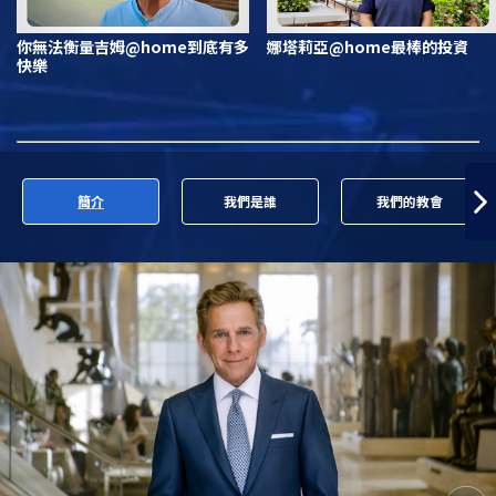
你無法衡量吉姆@home到底有多
娜塔莉亞@home最棒的投資
快樂
簡介
我們是誰
我們的教會