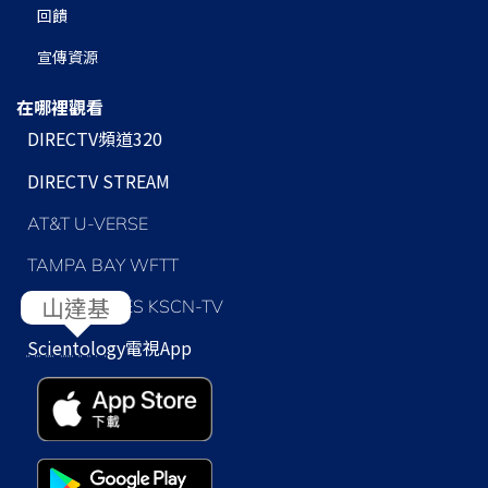
回饋
宣傳資源
在哪裡觀看
DIRECTV頻道320
DIRECTV STREAM
AT&T U-VERSE
TAMPA BAY WFTT
LOS ANGELES KSCN-TV
Scientology
電視App