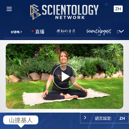
ZH
直播
好奇嗎？
Play
Video
語言設定:
ZH