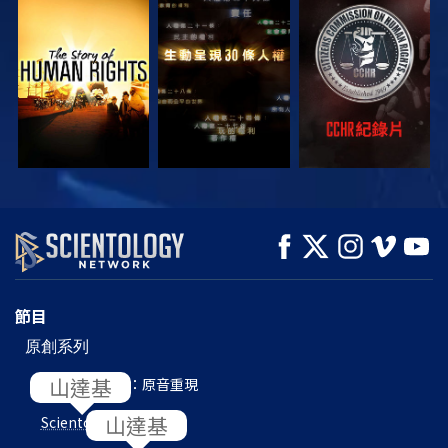
觀看
觀看
觀看
觀看
觀看
探索系列節目
節目
原創系列
L. 羅恩 賀伯特：原音重現
Scientology
內部