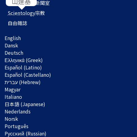
Scientology
新聞室
Scientology
宗教
自由雜誌
English
Dansk
Deutsch
Ελληνικά (Greek)
Español (Latino)
Español (Castellano)
Magyar
Italiano
日本語 (Japanese)
Nederlands
Norsk
Português
Русский (Russian)