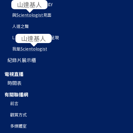
目的地：
Scientology
與
Scientologist
見面
人道之聲
L. 羅恩 賀伯特圖書館呈現
我是
Scientologist
紀錄片展示櫃
電視直播
時間表
有關聯播網
前言
觀賞方式
多媒體室