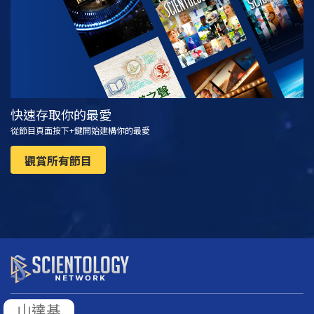
快速存取你的最愛
從節目頁面按下+鍵開始建構你的最愛
觀賞所有節目