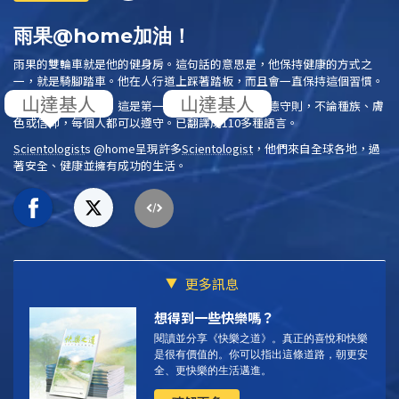
雨果@home加油！
雨果的雙輪車就是他的健身房。這句話的意思是，他保持健康的方式之
一，就是騎腳踏車。他在人行道上踩著踏板，而且會一直保持這個習慣。
閱讀
《快樂之道》
，這是第一份完全基於常識的道德守則，不論種族、膚
色或信仰，每個人都可以遵守。已翻譯成110多種語言。
Scientologist
s @home
呈現許多
Scientologist
，他們來自全球各地，過
著安全、健康並擁有成功的生活。
更多訊息
想得到一些快樂嗎？
閱讀並分享《快樂之道》。
真正的喜悅和快樂
是很有價值的。你可以指出這條道路，朝更安
全、更快樂的生活邁進。