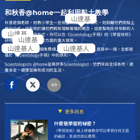
和秋香@home一起利用黏土教學
秋香是個老師，她教小學生一些相當高階的數學公式。她鼓勵他們用黏土
做出公式，這有助於讓他們輕易理解複雜的概念。這是幫助任何年齡的人
學習新主題的絕佳方式。你可以在
《
Scientology
手冊》
的
《學習技術》
研修中，找到學習技術方面的重大發現。
Scientology
提供19個免費線上研修，
《學習技術》
是其中一個，全都是
基於
《
Scientology
手冊》
中的原則。
Scientologist
s @home
呈現許多
Scientologist
，他們來自全球各地，過
著安全、健康並擁有成功的生活。
更多訊息
什麼是學習的祕密？
《學習技術》線上研修教你可以學習任何主題
的祕訣，並成功加以應用。