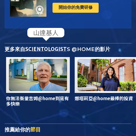
開始你的免費研修
SCIENTOLOGIST
更多來自
S @HOME的影片
你無法衡量吉姆@home到底有
娜塔莉亞@home最棒的投資
多快樂
節目
推薦給你的