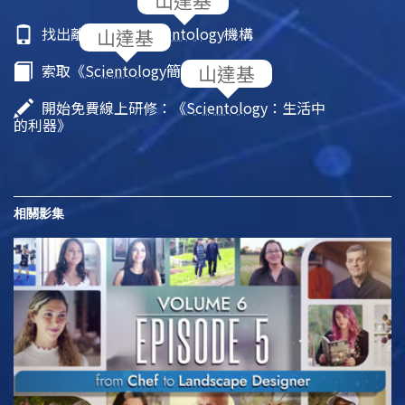
找出離你最近的
Scientology
機構
索取《
Scientology
簡介》小冊子
開始免費線上研修：《
Scientology
：生活中
的利器》
相關影集