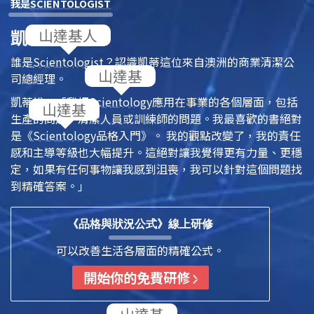
我是
SCIENTOLOGIST
凱蒂，澳洲
誰是
Scientologist
？認識凱蒂這位來自澳洲的商業清潔公
司總經理。
凱蒂說：「我把
Scientology
應用在事業的各個層面，包括
生產的問題，清潔人員或訓練師的問題。我最喜歡的書絕對
是《
Scientology
品格入門》。
我的觀點改變了，我的責任
感和主導等級也大幅提升。這絕對讓我覺得更有力量、更穩
定，如果有任何事物讓我感到沮喪，我可以針對這個問題找
到精確答案。」
《品格與狀況公式》線上研修
可以改善生活各層面的精確公式。
開始你的免費研修