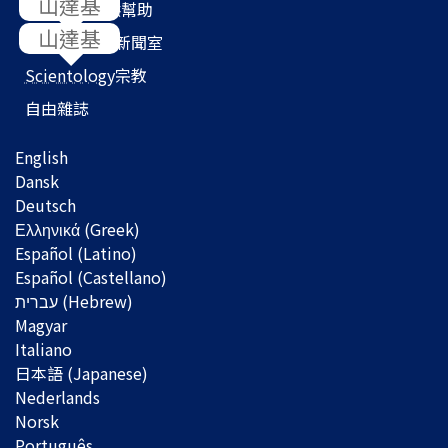
我們如何提供幫助
Scientology
新聞室
Scientology
宗教
自由雜誌
English
Dansk
Deutsch
Ελληνικά (Greek)
Español (Latino)
Español (Castellano)
Magyar
Italiano
日本語 (Japanese)
Nederlands
Norsk
Português