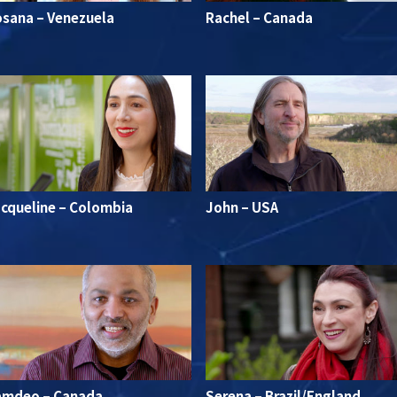
sana – Venezuela
Rachel – Canada
cqueline – Colombia
John – USA
amdeo – Canada
Serena – Brazil/England