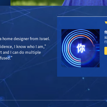
 a home designer from Israel.
fidence, I know who I am,”
rt and I can do multiple
nfused.”