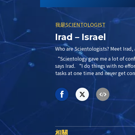
我是
SCIENTOLOGIST
Irad – Israel
Who are
Scientologist
s? Meet Irad,
“
Scientology
gave me a lot of con
says Irad. “I do things with no effo
tasks at one time and never get co
相關