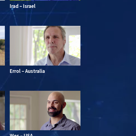
Irad – Israel
Errol – Australia
Wes – USA