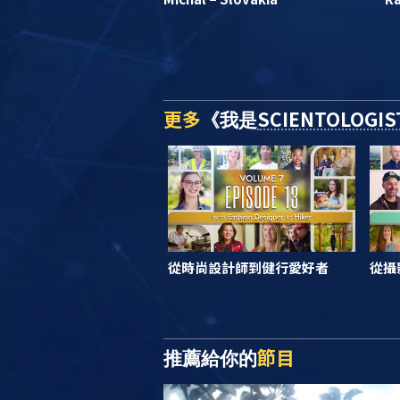
更多
SCIENTOLOGIS
《我是
從時尚設計師到健行愛好者
從攝
節目
推薦給你的