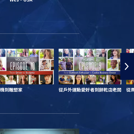
機到雕塑家
從戶外運動愛好者到餅乾店老闆
從