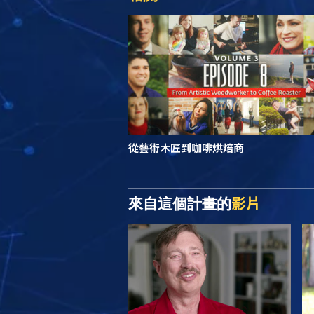
從藝術木匠到咖啡烘焙商
影片
來自這個計畫的