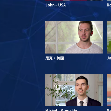
John – USA
Ro
尼克，美國
Ja
Michal – Slovakia
R