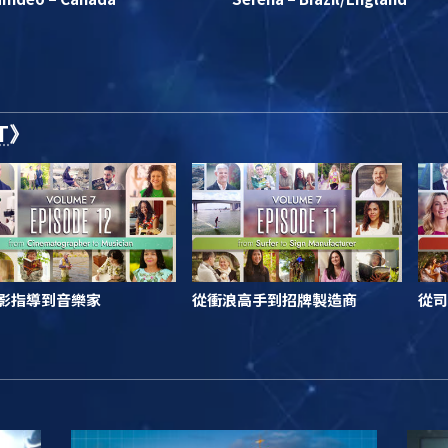
T
》
影指導到音樂家
從衝浪高手到招牌製造商
從司