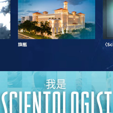
旗艦
〈Sc