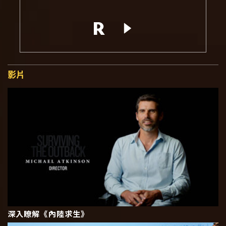
影片
深入瞭解《內陸求生》