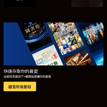
觀看
探索系列節目
快速存取你的最愛
從節目頁面按下+鍵開始建構你的最愛
觀賞所有節目