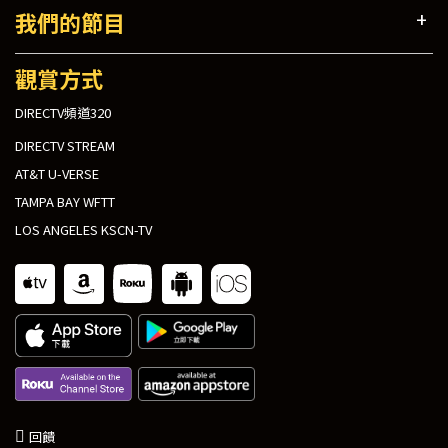
我們的節目
觀賞方式
DIRECTV頻道320
DIRECTV STREAM
AT&T U-VERSE
TAMPA BAY WFTT
LOS ANGELES KSCN-TV
回饋