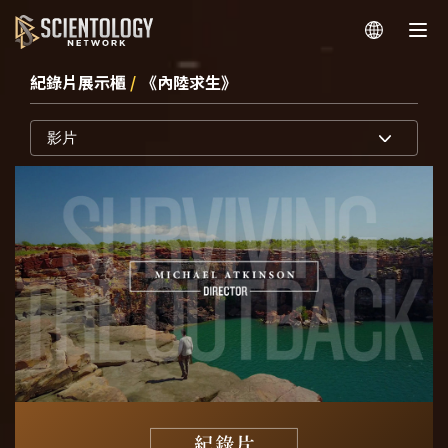
紀錄片展示櫃
/
《內陸求生》
影片