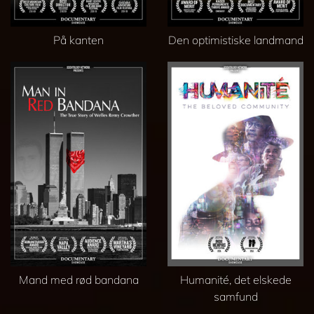
På kanten
Den optimistiske landmand
Mand med rød bandana
Humanité, det elskede
samfund