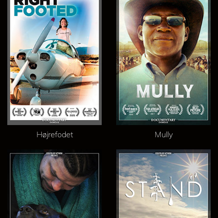
Højrefodet
Mully