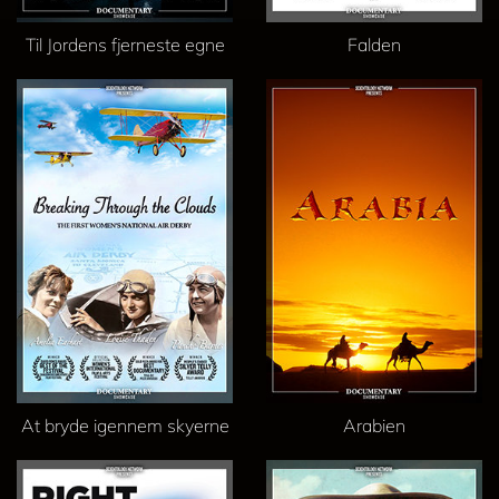
Til Jordens fjerneste egne
Falden
At bryde igennem skyerne
Arabien