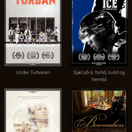
Under Turbanen
Sjæl på is: fortid, nutid og
fremtid