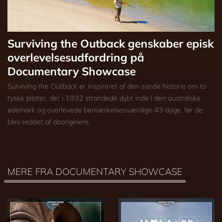
Surviving the Outback genskaber episk
overlevelsesudfordring på
Documentary Showcase
Surviving the Outback er inspireret af den sande historie om to
tyske piloter, der i 1932 strandede dybt inde i den australske
ødemark og overlevede bemærkelsesværdige 43 dage, før de
blev reddet af aboriginere.
MERE FRA DOCUMENTARY SHOWCASE