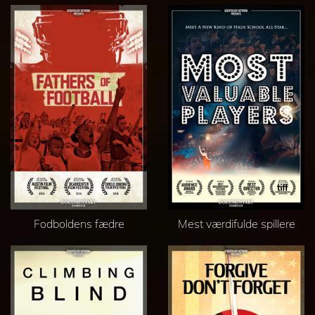
Fodboldens fædre
Mest værdifulde spillere