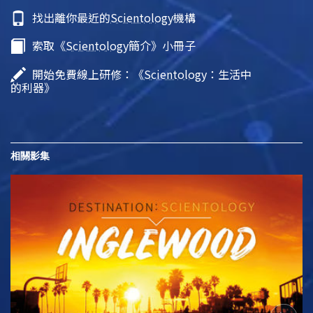
找出離你最近的
Scientology
機構
索取《
Scientology
簡介》小冊子
開始免費線上研修：《
Scientology
：生活中
的利器》
相關影集