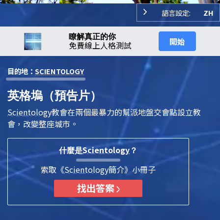
語言設定:
ZH
瞭解真正的你
開始
免費線上人格測試
目的地：
SCIENTOLOGY
英格塢（預告片）
Scientology
教會在兩個最暴力的幫派地盤交會點設立教
會，改變整座城市。
Scientology
什麼是
？
索取《
Scientology
簡介》小冊子
找出答案