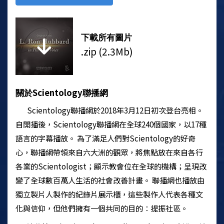
下載所有圖片
.zip (2.3Mb)
Scientology
關於
聯播網
Scientology
聯播網於2018年3月12日初次登台亮相。
自開播後，
Scientology
聯播網在全球240個國家，以17種
語言的字幕播放。 為了滿足人們對
Scientology
的好奇
心，聯播網帶領來自六大洲的觀眾，將焦點放在來自各行
各業的
Scientologist
；顯示教會位在全球的機構；呈現改
變了全球數百萬人生活的社會改善計畫。 聯播網也播放由
獨立製片人製作的紀錄片展示櫃，這些製作人代表各種文
化與信仰，但他們擁有一個共同的目的：提振社區。