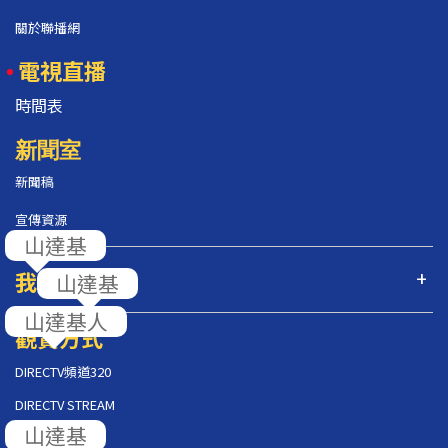
關於聯播網
電視直播
時間表
新聞室
新聞稿
宣傳資源
山達基
我們的節目
山達基
山達基人
觀賞方式
DIRECTV頻道320
DIRECTV STREAM
山達基
AT&T U-VERSE