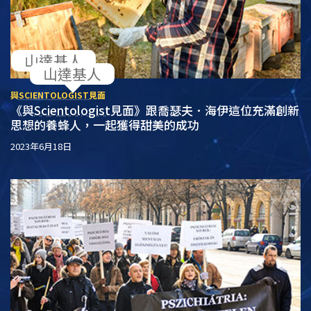
山達基人
山達基人
與
SCIENTOLOGIST
見面
《與
Scientologist
見面》跟喬瑟夫．海伊這位充滿創新
思想的養蜂人，一起獲得甜美的成功
2023年6月18日