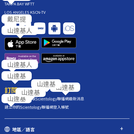
TAMPA BAY WFTT
LOS ANGELES KSCN-TV
戴尼提
山達基人
山達基人
山達基
回饋
山達基
山達基
訂閱
山達基
山達基
在你的收件匣獲取
Scientology
聯播網最新消息
建立你的
Scientology
聯播網登入帳號
地區／語言