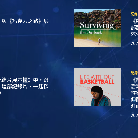
紀錄
》與《巧克力之路》展
《
部
求
20
紀錄
紀錄片展示櫃》中，跟
《
》這部紀錄片，一起探
活
源
性
仰
涯
20