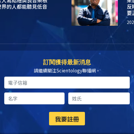
片人寫給紐奧良音樂根
來
世界的人都能聽見低音
反
要
20
訂閱獲得最新消息
請繼續關注Scientology聯播網。
我要註冊