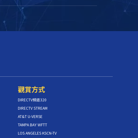
觀賞方式
DIRECTV頻道320
DIRECTV STREAM
AT&T U-VERSE
TAMPA BAY WFTT
LOS ANGELES KSCN-TV