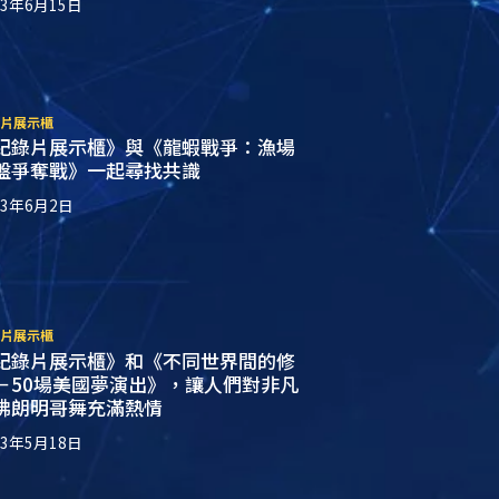
23年6月15日
片展示櫃
紀錄片展示櫃》與《龍蝦戰爭：漁場
盤爭奪戰》一起尋找共識
23年6月2日
片展示櫃
紀錄片展示櫃》和《不同世界間的修
－50場美國夢演出》，讓人們對非凡
佛朗明哥舞充滿熱情
23年5月18日