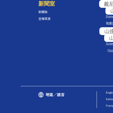
新聞室
Scie
L.
新聞稿
Diane
宣傳資源
我是
紀錄
躍動
Scien
《
Sc
Engli
地區／語言
Itali
Fran