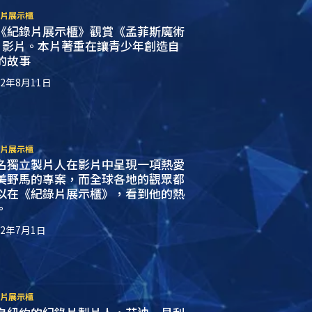
片展示櫃
《紀錄片展示櫃》觀賞《孟菲斯魔術
》影片。本片著重在讓青少年創造自
的故事
22年8月11日
片展示櫃
名獨立製片人在影片中呈現一項熱愛
美野馬的專案，而全球各地的觀眾都
以在《紀錄片展示櫃》，看到他的熱
。
22年7月1日
片展示櫃