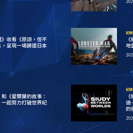
20
紀錄
櫃》收看《原諒，但不
《
片，呈現一場歸還日本
地
20
紀錄
》和《愛爾蘭的故事：
《
，一起努力打破世界紀
迪
的
20