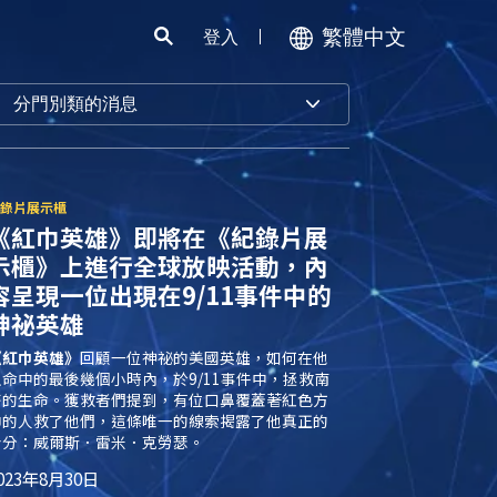
繁體中文
登入
分門別類的消息
《紅巾英雄》即將在《紀錄片展
示櫃》上進行全球放映活動，內
容呈現一位出現在9/11事件中的
神祕英雄
《紅巾英雄》
回顧一位神祕的美國英雄，如何在他
生命中的最後幾個小時內，於9/11事件中，拯救南
塔的生命。獲救者們提到，有位口鼻覆蓋著紅色方
巾的人救了他們，這條唯一的線索揭露了他真正的
身分：威爾斯．雷米．克勞瑟。
023年8月30日