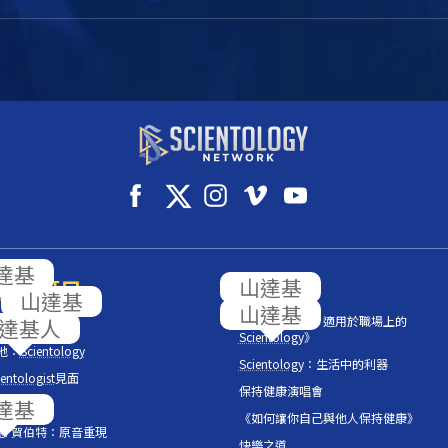
們的節目
《工作的問題：適用於職場上的
ntology
內部
Scientology
》
地：
Scientology
Scientology
：生活中的利器
entologist
見面
保持健康演唱會
之聲
《如何讓你自己與他人保持健康》
 羅恩 賀伯特：原音重現
快樂之道