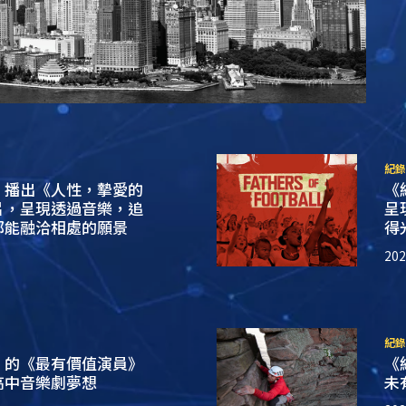
紀錄
》播出《人性，摯愛的
《
片，呈現透過音樂，追
呈
都能融洽相處的願景
得
20
紀錄
》的《最有價值演員》
《
高中音樂劇夢想
未