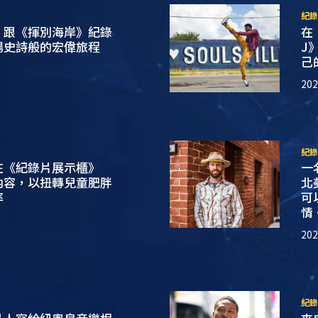
紀錄
》跟《揮別海岸》紀錄
在
場史詩般的宏偉旅程
J
己
20
紀錄
在《紀錄片展示櫃》
一
內容，以扭轉兒童肥胖
北
率
可
情
20
紀錄