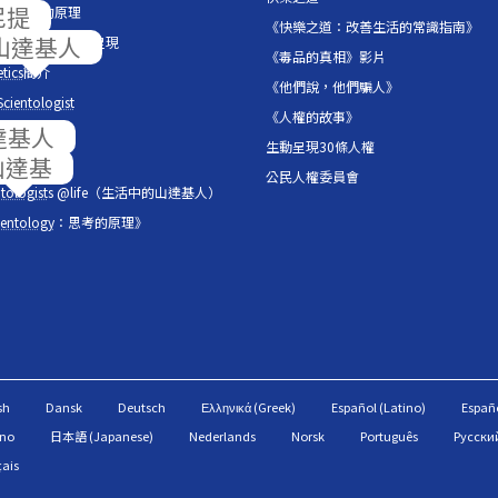
ntology
的原理
《快樂之道：改善生活的常識指南》
 羅恩 賀伯特圖書館呈現
《毒品的真相》影片
tics
簡介
《他們說，他們騙人》
Scientologist
《人權的故事》
片展示櫃
生動呈現30條人權
的音符
公民人權委員會
tologist
s @life（生活中的山達基人）
ientology
：思考的原理》
sh
Dansk
Deutsch
Ελληνικά (Greek)
Español (Latino)
Españo
ano
日本語 (Japanese)
Nederlands
Norsk
Português
Русский
çais