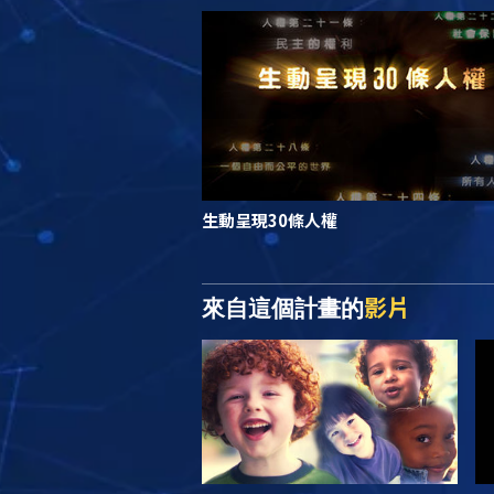
生動呈現30條人權
影片
來自這個計畫的