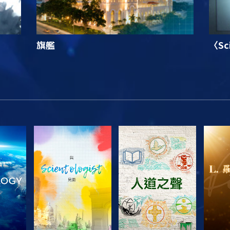
旗艦
〈Sc