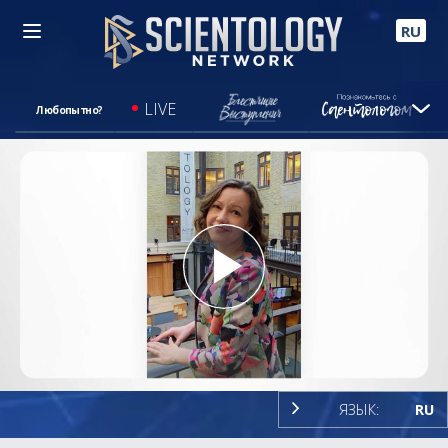
RU
LIVE
Любопытно?
Play
Video
ЯЗЫК:
RU