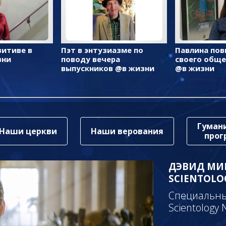
зитиве в
Пэт в энтузиазме по
Павлина пов
зни
поводу вечера
своего общ
выпускников @в жизни
@в жизни
Гуман
Наши церкви
Наши верования
про
ДЭВИД МИ
SCIENTOLO
Специальный
Scientology 