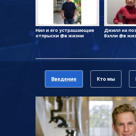
Нил и его устрашающие
Джилл на по
отпрыски @в жизни
Вэлли @в жи
Введение
Кто мы