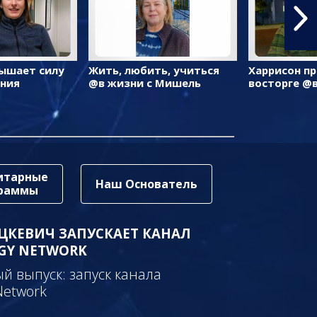
ышает силу
Жить, любить, учиться
Харрисон пр
ения
@в жизни с Мишель
восторге @
итарные
Наш Основатель
граммы
ЦКЕВИЧ ЗАПУСКАЕТ КАНАЛ
GY NETWORK
 выпуск: запуск канала
Network