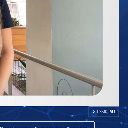
ЯЗЫК:
RU