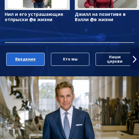
Нил и его устрашающие
Джилл на позитиве в
отпрыски @в жизни
Вэлли @в жизни
Наши
Введение
Кто мы
церкви