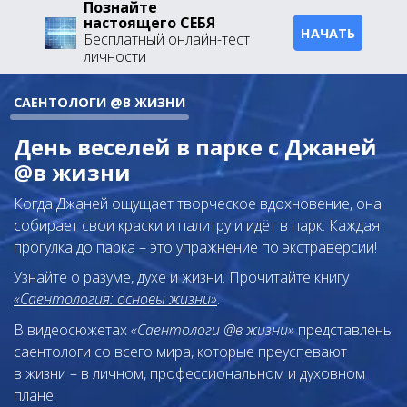
Познайте
настоящего СЕБЯ
НАЧАТЬ
Бесплатный онлайн-тест
личности
САЕНТОЛОГИ @В ЖИЗНИ
День веселей в парке с Джаней
@в жизни
Когда Джаней ощущает творческое вдохновение, она
собирает свои краски и палитру и идёт в парк. Каждая
прогулка до парка – это упражнение по экстраверсии!
Узнайте о разуме, духе и жизни. Прочитайте книгу
«Саентология: основы жизни»
.
В видеосюжетах
«Саентологи @в жизни»
представлены
саентологи со всего мира, которые преуспевают
в жизни – в личном,
профессиональном и духовном
плане.