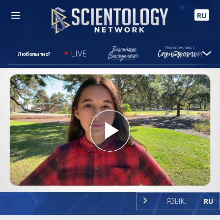
RU
LIVE
Любопытно?
Play
Video
ЯЗЫК:
RU