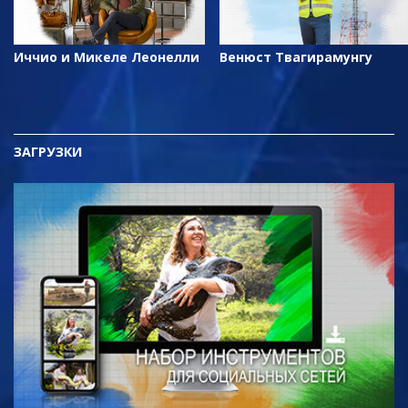
Иччио и Микеле Леонелли
Венюст Твагирамунгу
ЗАГРУЗКИ