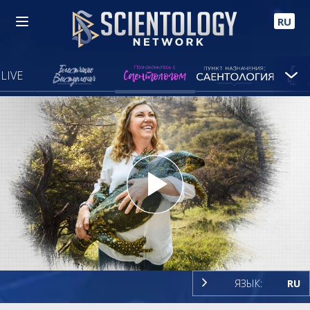
RU
LIVE
Play
Video
ЯЗЫК:
RU