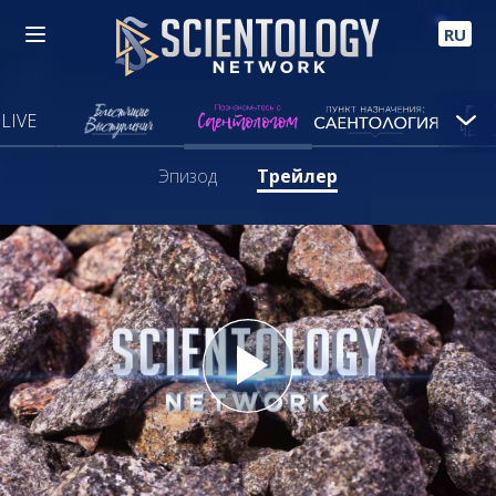
RU
LIVE
Эпизод
Трейлер
Play
Video