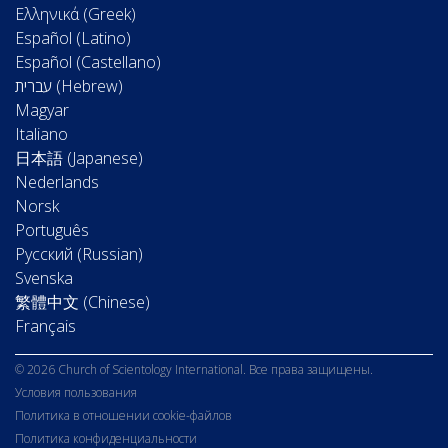
Ελληνικά (Greek)
Español (Latino)
Español (Castellano)
Magyar
Italiano
日本語 (Japanese)
Nederlands
Norsk
Português
Русский (Russian)
Svenska
繁體中文 (Chinese)
Français
© 2026 Church of Scientology International. Все права защищены.
Условия пользования
Политика в отношении cookie-файлов
Политика конфиденциальности