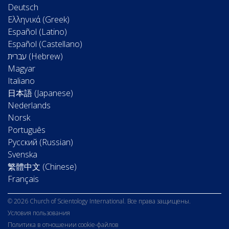
Deutsch
Ελληνικά (Greek)
Español (Latino)
Español (Castellano)
Magyar
Italiano
日本語 (Japanese)
Nederlands
Norsk
Português
Русский (Russian)
Svenska
繁體中文 (Chinese)
Français
© 2026 Church of Scientology International. Все права защищены.
Условия пользования
Политика в отношении cookie-файлов