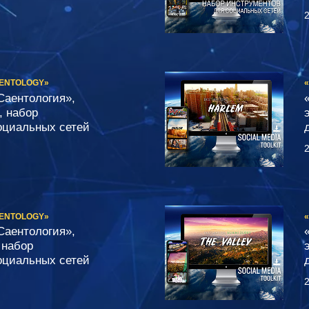
2
IENTOLOGY»
Саентология»,
, набор
оциальных сетей
2
IENTOLOGY»
Саентология»,
 набор
оциальных сетей
2