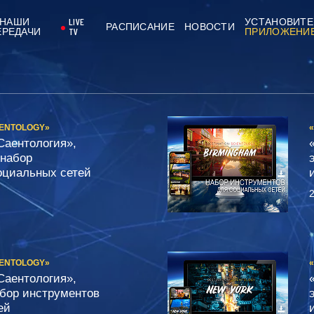
НАШИ
LIVE
УСТАНОВИТЕ
РАСПИСАНИЕ
НОВОСТИ
ЕРЕДАЧИ
TV
ПРИЛОЖЕНИ
IENTOLOGY»
Саентология»,
 набор
оциальных сетей
2
IENTOLOGY»
Саентология»,
абор инструментов
ей