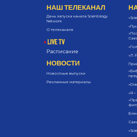
НАШ ТЕЛЕКАНАЛ
Н
День запуска канала Scientology
«Sci
Network
«Пун
О телеканале
«Поз
Сае
LIVE TV
«Гол
Расписание
«Л. 
НОВОСТИ
Прин
«Би
Новостные выпуски
пре
Рекламные материалы
«Dia
«Я –
«Пр
фил
Бле
Сае
«Sci