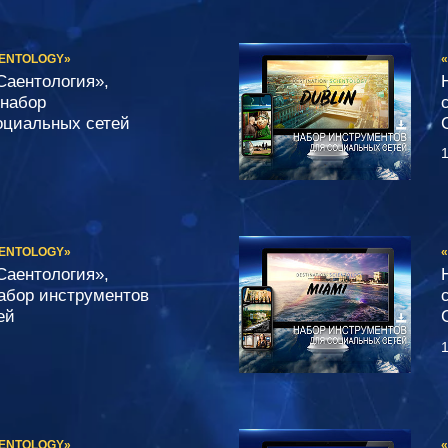
IENTOLOGY»
Саентология»,
 набор
оциальных сетей
1
IENTOLOGY»
Саентология»,
набор инструментов
ей
1
IENTOLOGY»