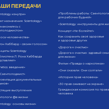
АШИ ПЕРЕДАЧИ
«Проблемы работы: Саентолог
entology изнутри»
для рабочих будней»
кт назначения: Scientology»
«Scientology: инструменты для ж
накомьтесь с
нтолоджистом»
Концерт «Не болейте!»
Как сохранить своё здоровье
оса человечества»
и здоровье других
Рон Хаббард – своим голосом»
«Дорога к счастью»
ципы Scientology
«Дорога к счастью: здравый смы
блиотека Л. Рона Хаббарда
для жизни»
дставляет»
Фильм «Правда о наркотиках»
netics: введение»
«Они сказали. Они солгали»
 Саентолоджист»
«История прав человека»
езентация документальных
ьмов»
«30 прав оживают на экране»
Гражданская комиссия по прав
стящие выступления
человека
нтологи @в жизни
entology: основы жизни»