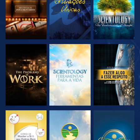
SÉRIE
SÉRIE
EXPLORAR A
EXPLORAR A
VER
SÉRIE
SÉRIE
VER
VER
VER