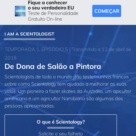
Fique a conhecer
o seu verdadeiro EU
COMEÇAR
Teste de Personalidade
Gratuito On-line
I AM A SCIENTOLOGIST
TEMPORADA 1, EPISÓDIO 5 | Transmitido a 12 de abril de
2018
De Dona de Salão a Pintora
Scientologists de todo o mundo dão testemunhos francos
sobre como Scientology tem ajudado a melhorar as suas
vidas. Um pioneiro a fazer skates da Austrália, um apicultor
americano e um agricultor Namibiano são algumas das
pessoas apresentadas.
O que é Scientology?
Solicite o seu folheto