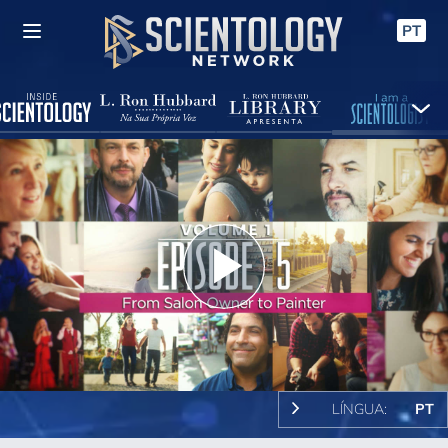
PT
Play
Video
LÍNGUA:
PT