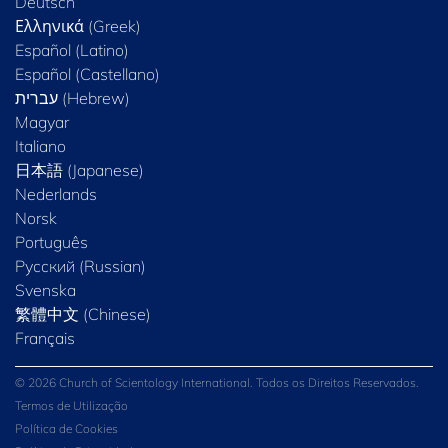
Deutsch
Ελληνικά (Greek)
Español (Latino)
Español (Castellano)
Magyar
Italiano
日本語 (Japanese)
Nederlands
Norsk
Português
Русский (Russian)
Svenska
繁體中文 (Chinese)
Français
© 2026 Church of Scientology International. Todos os Direitos Reservados.
Termos de Utilização
Política de Cookies