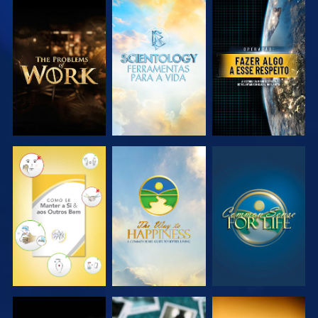
EXPLORAR A
EXPLORAR A
VER
SÉRIE
SÉRIE
VER
VER
VER