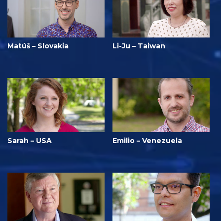
Matúš – Slovakia
Li-Ju – Taiwan
Sarah – USA
Emilio – Venezuela