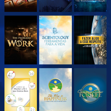
EXPLORAR A
EXPLORAR A
VER
SÉRIE
SÉRIE
VER
VER
VER