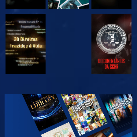
VER
VER
VER
VER
EXPLORAR A
SÉRIE