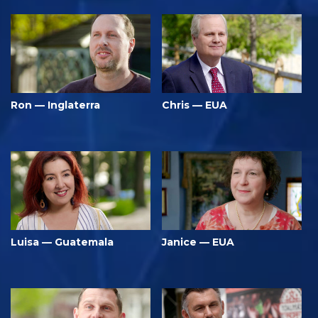
Ron — Inglaterra
Chris — EUA
Luisa — Guatemala
Janice — EUA