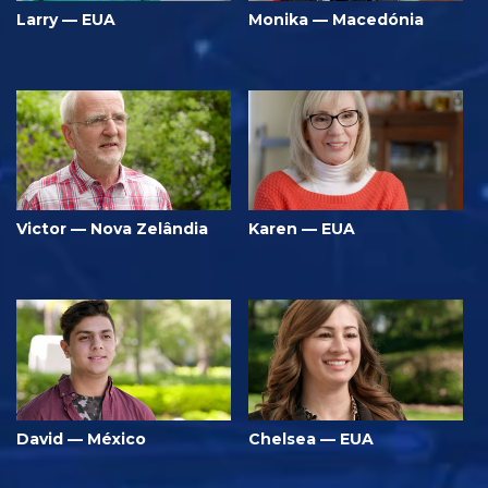
Larry — EUA
Monika — Macedónia
Victor — Nova Zelândia
Karen — EUA
David — México
Chelsea — EUA