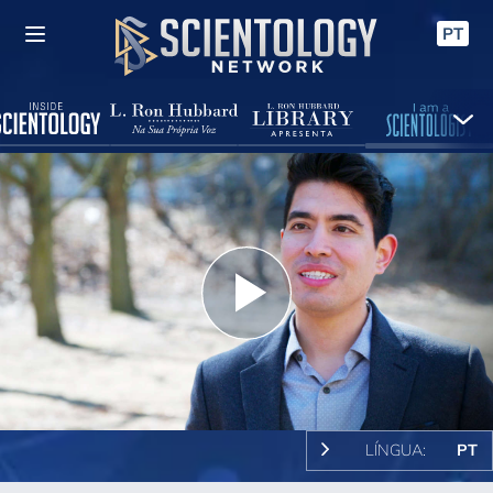
PT
Play
Video
LÍNGUA:
PT