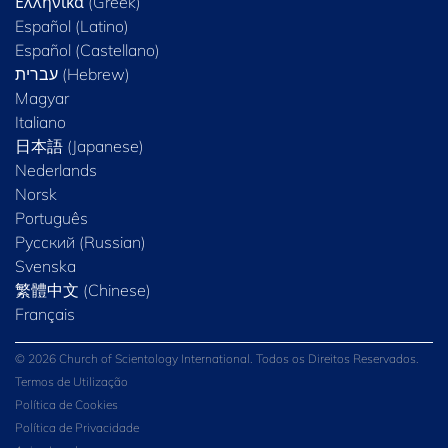
Ελληνικά (Greek)
Español (Latino)
Español (Castellano)
Magyar
Italiano
日本語 (Japanese)
Nederlands
Norsk
Português
Русский (Russian)
Svenska
繁體中文 (Chinese)
Français
© 2026 Church of Scientology International. Todos os Direitos Reservados.
Termos de Utilização
Política de Cookies
Política de Privacidade